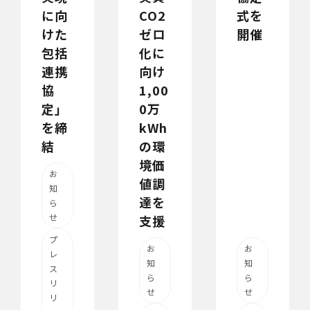
に向
CO2
式を
けた
ゼロ
開催
包括
化に
連携
向け
協
1,00
定」
0万
を締
kWh
結
の環
境価
お
値調
知
達を
ら
せ
支援
プ
お
お
レ
知
知
ス
ら
ら
リ
せ
せ
リ