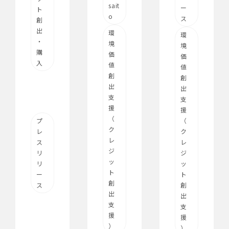
sait
ー
ト
o
ス
創
出
環
環
・
境
境
購
価
価
入
値
値
創
創
出
出
支
支
援
援
（
プ
（
ク
レ
ク
レ
ス
レ
ジ
リ
ジ
ッ
リ
ッ
ト
ー
ト
創
ス
創
出
出
支
支
援
援
）
）