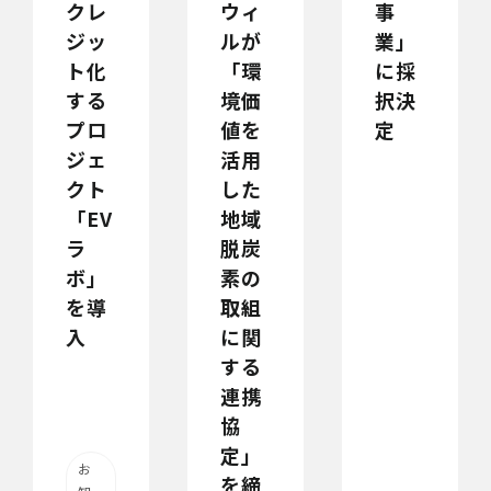
クレ
ウィ
事
ジッ
ルが
業」
ト化
「環
に採
する
境価
択決
プロ
値を
定
ジェ
活用
クト
した
「EV
地域
ラ
脱炭
ボ」
素の
を導
取組
入
に関
する
連携
協
定」
お
を締