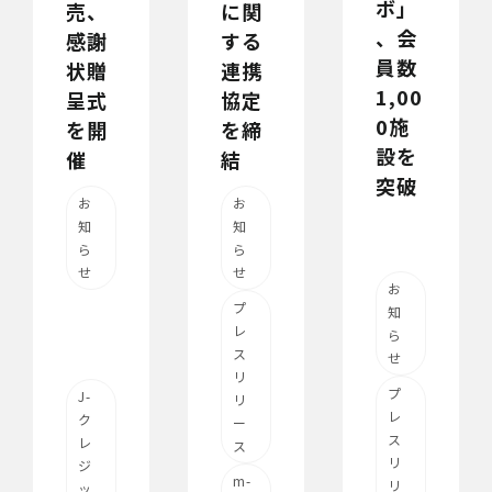
ボ」
に関
売、
、会
する
感謝
員数
連携
状贈
1,00
協定
呈式
0施
を締
を開
設を
結
催
突破
お
お
知
知
ら
ら
せ
せ
お
プ
知
レ
ら
ス
せ
リ
プ
J-
リ
レ
ク
ー
ス
レ
ス
リ
ジ
m-
リ
ッ