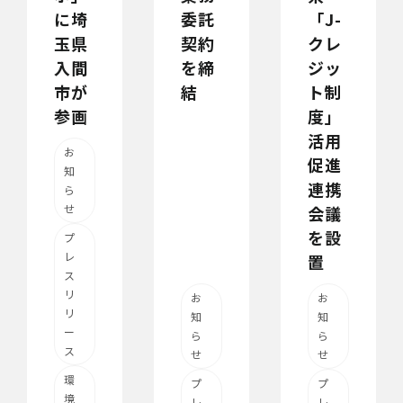
に埼
委託
「J-
玉県
契約
クレ
入間
を締
ジッ
市が
結
ト制
参画
度」
活用
お
促進
知
連携
ら
せ
会議
を設
プ
レ
置
ス
リ
お
お
リ
知
知
ー
ら
ら
ス
せ
せ
環
プ
プ
境
レ
レ