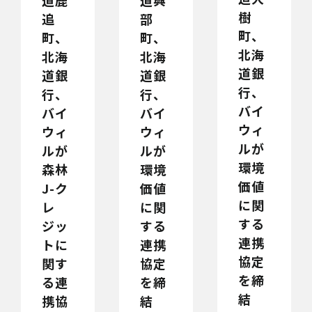
道鹿
道興
樹
追
部
町、
町、
町、
北海
北海
北海
道銀
道銀
道銀
行、
行、
行、
バイ
バイ
バイ
ウィ
ウィ
ウィ
ルが
ルが
ルが
環境
森林
環境
価値
J-ク
価値
に関
レ
に関
する
ジッ
する
連携
トに
連携
協定
関す
協定
を締
る連
を締
結
携協
結