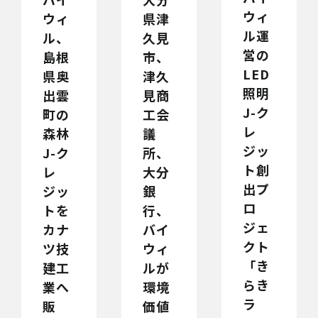
ウィ
県津
ウィ
ル運
久見
ル、
営の
市、
島根
LED
津久
県奥
照明
見商
出雲
J-ク
工会
町の
レ
議
森林
ジッ
所、
J-ク
ト創
大分
レ
出プ
銀
ジッ
ロ
行、
トを
ジェ
バイ
カナ
クト
ウィ
ツ技
「き
ルが
建工
らき
環境
業へ
ラ
価値
販