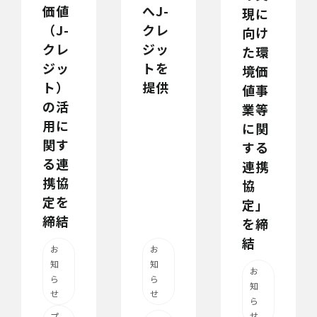
価値
へJ-
現に
（J-
クレ
向け
クレ
ジッ
た環
ジッ
トを
境価
ト）
提供
値事
の活
業等
用に
に関
関す
する
る連
連携
携協
協
定を
定」
締結
を締
結
お
お
知
知
お
ら
ら
知
せ
せ
ら
せ
プ