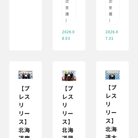
出
出
支
支
援
援
）
）
2026.0
2026.0
8.03
7.31
【プ
【プ
【プ
レス
レス
レス
リ
リ
リ
リー
リー
リー
ス】
ス】
ス】
北海
北海
北海
道大