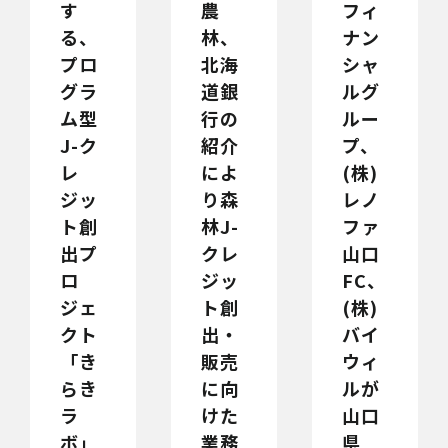
す
農
フィ
る、
林、
ナン
プロ
北海
シャ
グラ
道銀
ルグ
ム型
行の
ルー
J-ク
紹介
プ、
レ
によ
(株)
ジッ
り森
レノ
ト創
林J-
ファ
出プ
クレ
山口
ロ
ジッ
FC、
ジェ
ト創
(株)
クト
出・
バイ
「き
販売
ウィ
らき
に向
ルが
ラ
けた
山口
ボ」
業務
県