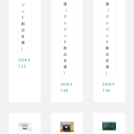
援
援
ジ
（
（
ッ
ク
ク
ト
レ
レ
創
ジ
ジ
出
ッ
ッ
支
ト
ト
援
創
創
）
出
出
2026.0
支
支
7.13
援
援
）
）
2026.0
2026.0
7.08
7.06