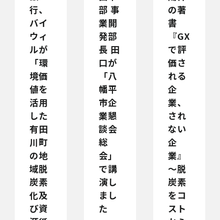
行、
部 事
の著
バイ
業開
書
ウィ
発部
『GX
ルが
長 田
で評
「環
口が
価さ
境価
「八
れる
値を
幡平
企
活用
市企
業、
した
業懇
され
有田
談会
ない
川町
総
企
の地
会」
業』
域脱
で講
～脱
炭素
演し
炭素
化及
まし
をコ
び資
た
スト