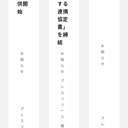
供開
する
始
連携
協定
書」
を締
結
お
知
お
お
ら
知
知
せ
ら
ら
せ
せ
プ
レ
ス
リ
リ
プ
ー
レ
ス
プ
ス
レ
環
リ