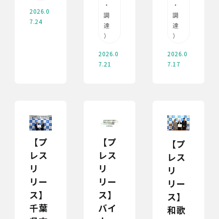
・
・
2026.0
調
調
7.24
達
達
）
）
2026.0
2026.0
7.21
7.17
【プ
【プ
【プ
レス
レス
レス
リ
リ
リ
リー
リー
リー
ス】
ス】
ス】
千葉
バイ
和歌