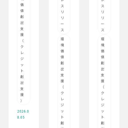
価
ス
ス
値
リ
リ
創
リ
リ
出
ー
ー
支
ス
ス
援
環
環
（
境
境
ク
価
価
レ
値
値
ジ
創
創
ッ
出
出
ト
支
支
創
援
援
出
（
（
支
ク
ク
援
レ
レ
）
ジ
ジ
ッ
ッ
2026.0
ト
ト
8.05
創
創