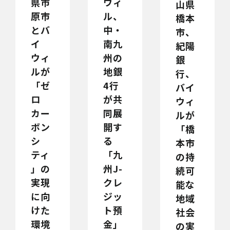
県市
ウィ
山県
原市
ル、
橋本
とバ
中・
市、
イ
南九
紀陽
ウィ
州の
銀
ルが
地銀
行、
「ゼ
4行
バイ
ロ
が共
ウィ
カー
同展
ルが
ボン
開す
「橋
シ
る
本市
ティ
「九
の持
」の
州J-
続可
実現
クレ
能な
に向
ジッ
地域
けた
ト預
社会
環境
金」
の実