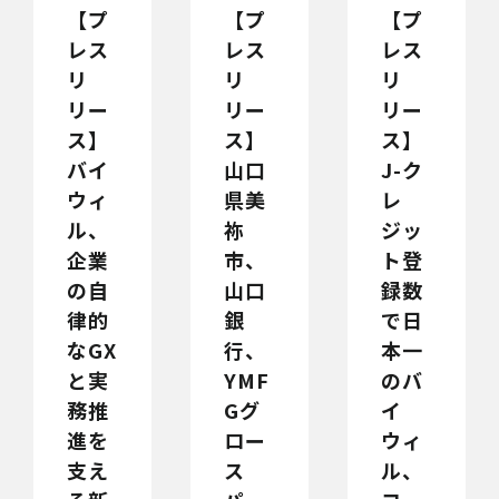
【プ
【プ
【プ
レス
レス
レス
リ
リ
リ
リー
リー
リー
ス】
ス】
ス】
バイ
山口
J-ク
ウィ
県美
レ
ル、
祢
ジッ
企業
市、
ト登
の自
山口
録数
律的
銀
で日
なGX
行、
本一
と実
YMF
のバ
務推
Gグ
イ
進を
ロー
ウィ
支え
ス
ル、