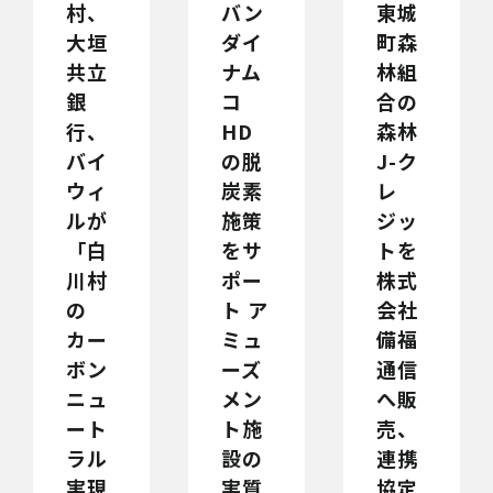
村、
バン
東城
大垣
ダイ
町森
共立
ナム
林組
銀
コ
合の
行、
HD
森林
バイ
の脱
J-ク
ウィ
炭素
レ
ルが
施策
ジッ
「白
をサ
トを
川村
ポー
株式
の
ト ア
会社
カー
ミュ
備福
ボン
ーズ
通信
ニュ
メン
へ販
ート
ト施
売、
ラル
設の
連携
実現
実質
協定