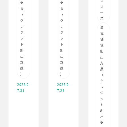
リ
支
支
リ
援
援
ー
（
（
ス
ク
ク
レ
レ
環
ジ
ジ
境
ッ
ッ
価
ト
ト
値
創
創
創
出
出
出
支
支
支
援
援
援
）
）
（
ク
2026.0
2026.0
レ
7.31
7.29
ジ
ッ
ト
創
出
支