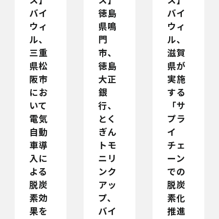
バイ
徳島
バイ
ウィ
県鳴
ウィ
ル、
門
ル、
三重
市、
滋賀
県松
徳島
県が
阪市
大正
実施
にお
銀
する
いて
行、
「サ
電気
とく
プラ
自動
ぎん
イ
車導
トモ
チェ
入に
ニリ
ーン
よる
ンク
での
脱炭
アッ
脱炭
素効
プ、
素化
果を
バイ
推進