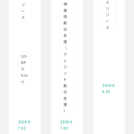
ス
境
リ
リ
価
ー
リ
値
ス
ー
創
ス
出
支
援
（
ク
GX-
レ
BP
ジ
O
ッ
bas
ト
ic
2026.0
創
6.30
出
支
援
）
2026.0
2026.0
7.02
7.02