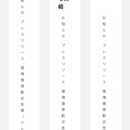
知
結
ら
せ
お
お
プ
知
知
レ
ら
ら
ス
せ
せ
リ
プ
プ
リ
レ
レ
ー
ス
ス
ス
リ
リ
環
リ
リ
境
ー
ー
価
ス
ス
値
環
環
創
境
境
出
価
価
支
値
値
援
創
創
（
出
出
ク
支
支
レ