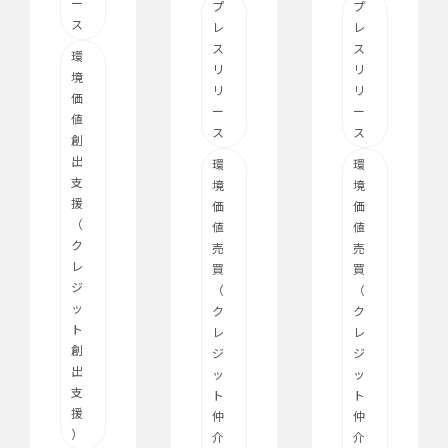
ー
プ
プ
ス
レ
レ
ス
ス
環
リ
リ
境
リ
リ
価
ー
ー
値
ス
ス
創
出
環
環
支
境
境
援
価
価
（
値
値
ク
売
売
レ
買
買
ジ
（
（
ッ
ク
ク
ト
レ
レ
創
ジ
ジ
出
ッ
ッ
支
ト
ト
援
仲
仲
）
介
介