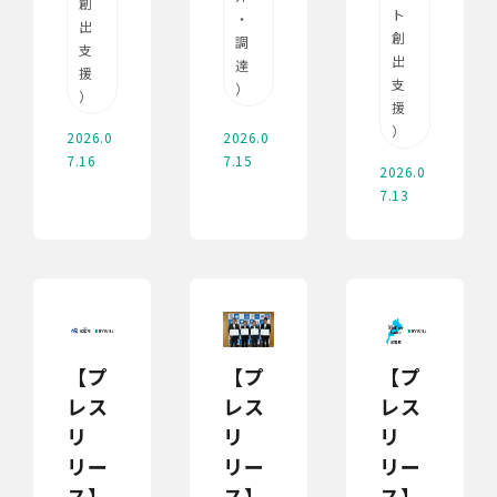
創
ト
・
出
創
調
支
出
達
援
支
）
）
援
）
2026.0
2026.0
7.16
7.15
2026.0
7.13
【プ
【プ
【プ
レス
レス
レス
リ
リ
リ
リー
リー
リー
ス】
ス】
ス】