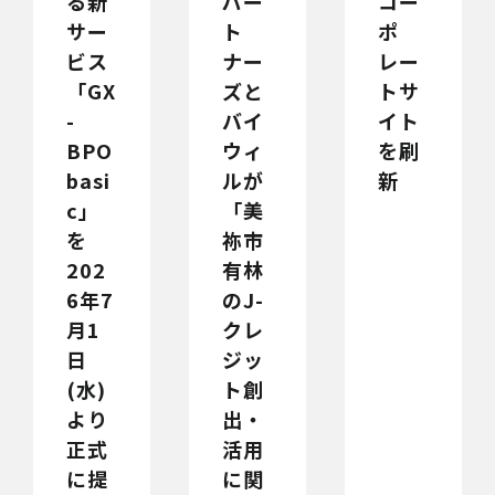
る新
パー
コー
サー
ト
ポ
ビス
ナー
レー
「GX
ズと
トサ
-
バイ
イト
BPO
ウィ
を刷
basi
ルが
新
c」
「美
を
祢市
202
有林
6年7
のJ-
月1
クレ
日
ジッ
(水)
ト創
より
出・
正式
活用
に提
に関