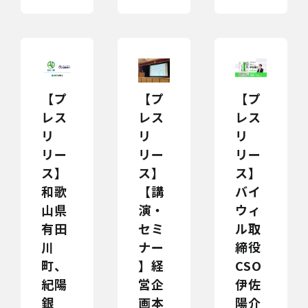
【プ
【プ
【プ
レス
レス
レス
リ
リ
リ
リー
リー
リー
ス】
ス】
ス】
和歌
【講
バイ
山県
演・
ウィ
有田
セミ
ル取
川
ナー
締役
町、
】経
CSO
紀陽
営企
伊佐
銀
画本
陽介