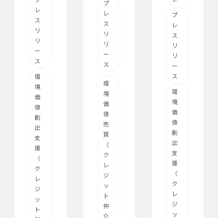
プ
レ
レ
プ
ス
ス
レ
リ
リ
ス
リ
リ
リ
ー
ー
リ
ス
ス
ー
ス
環
環
境
環
境
価
境
価
値
価
値
創
値
売
出
創
買
支
出
（
援
支
ク
（
援
レ
ク
（
ジ
レ
ク
ッ
ジ
レ
ト
ッ
ジ
仲
ト
ッ
介