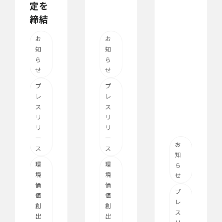
定を
締結
お
お
知
知
ら
ら
せ
せ
プ
プ
レ
レ
ス
ス
リ
リ
リ
リ
ー
ー
お
ス
ス
知
環
環
ら
境
境
せ
価
価
プ
値
値
レ
創
創
ス
出
出