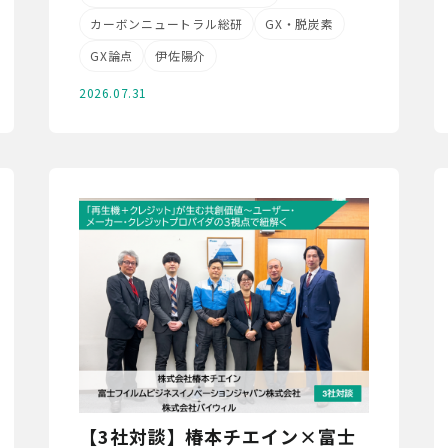
カーボンニュートラル総研
GX・脱炭素
GX論点
伊佐陽介
2026.07.31
【3社対談】椿本チエイン×富士