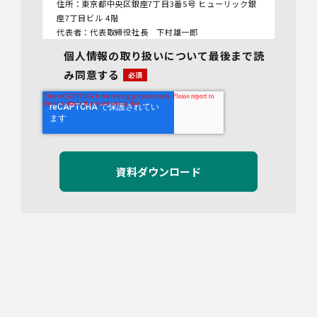
住所：東京都中央区銀座7丁目3番5号 ヒューリック銀
座7丁目ビル 4階
代表者：代表取締役社長 下村雄一郎
個人情報の取り扱いについて最後まで読
2.個人情報保護管理者
み同意する
管理者名：管理部長
連絡先：info@bywill.co.jp
3.利用目的
当社で取り扱う個人情報（個人情報保護法第2条第1項
により定義された「個人情報」をいい、以下同様とし
ます。）の利用目的は以下のとおりです。個人情報の
提供は任意ですが、必要な情報をご提供いただけない
場合、適切な対応ができないことがあります。
なお、当社との通話及びWebミーティングの内容は、
ご要望・お問い合わせ内容・ご意見等の正確な把握、
今後のサービス向上等のために、録音・録画させてい
ただく場合があります。
対象情報
・お問い合わせ時に取得する個人情報
利用目的