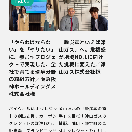
「やらねばならな
「脱炭素といえば津
い」を「やりたい」
山ガス」へ。危機感
に。参加型プロジェ
が地域NO.1に向け
クトで実現した、全
た挑戦に変えた／津
社で育てる環境分野
山ガス株式会社様
の取組方針／阪急阪
神ホールディングス
株式会社様
バイウィルは J‑クレジッ
岡山県北の「脱炭素の旗
トの創出支援、カーボン
手」を目指す津山ガスの
クレジットの調達代行、
挑戦。隣町・鏡野町の森
脱炭素／ブランドコンサ
林J-クレジットを活用し