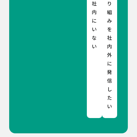
社
り
内
組
に
み
い
を
な
社
い
内
外
に
発
信
し
た
い