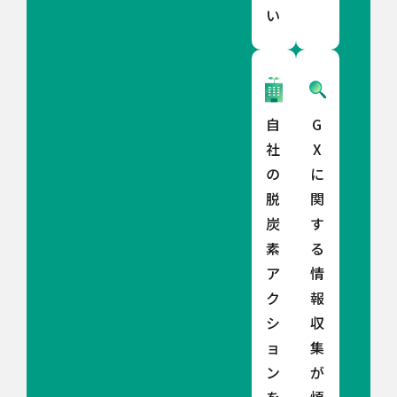
い
自
G
社
X
の
に
脱
関
炭
す
素
る
ア
情
ク
報
シ
収
ョ
集
ン
が