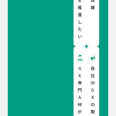
を
煩
推
雑
進
し
た
い
G
自
X
社
専
の
門
G
人
X
材
の
が
取