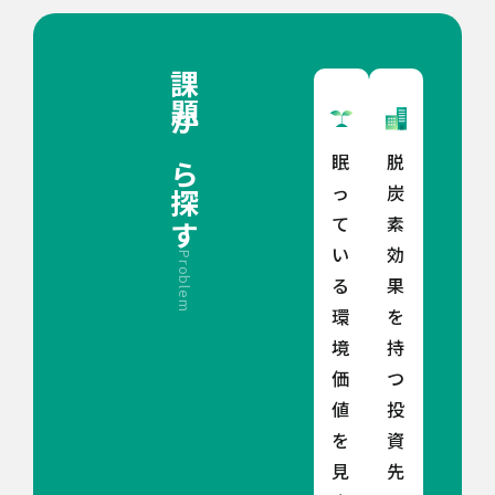
課題から探す
眠
脱
っ
炭
て
素
い
効
Problem
る
果
環
を
境
持
価
つ
値
投
を
資
見
先