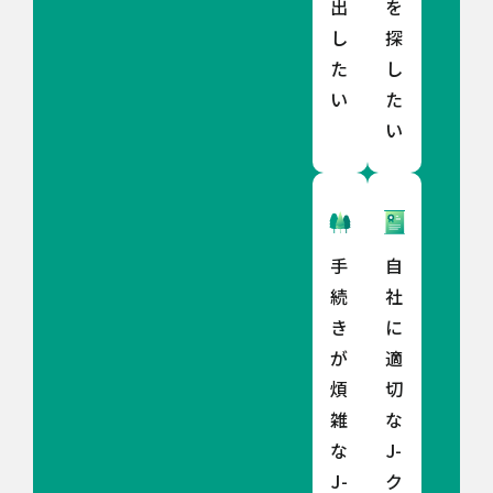
出
を
し
探
た
し
い
た
い
手
自
続
社
き
に
が
適
煩
切
雑
な
な
J-
J-
ク