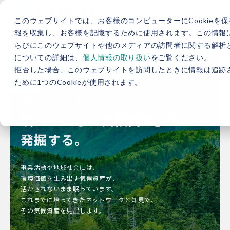
このウェブサイトでは、お客様のコンピューターにCookieを保
報を収集し、お客様を記憶するために使用されます。この情報
らびにこのウェブサイトや他のメディアの訪問者に関する解析と
についての詳細は、
個人情報の取り扱い
をご覧ください。
都市に地方に。
拒否した場合、このウェブサイトを訪問したときに情報は追跡
企業に自然に。
ために1つのCookieが使用されます。
モノにコトに。
眠っている「気候資産」を
発掘する。
事業活動や地域社会には、
環境価値を生み出す気候資産が、
活かされないまま眠っています。
これまでに培ってきたネットワークと知見で、
その気候資産を見出します。