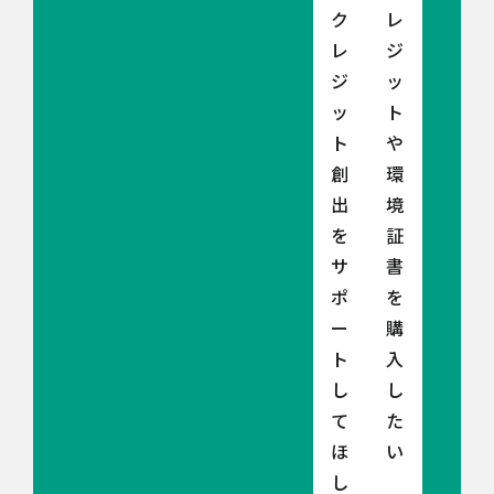
ク
レ
レ
ジ
ジ
ッ
ッ
ト
ト
や
創
環
出
境
を
証
サ
書
ポ
を
ー
購
ト
入
し
し
て
た
ほ
い
し