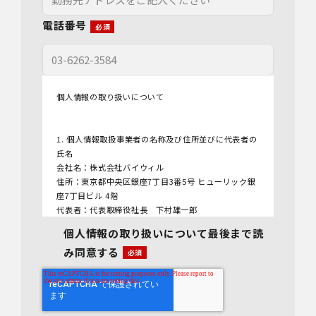
電話番号
個人情報の取り扱いについて
1. 個人情報取扱事業者の名称及び住所並びに代表者の
氏名
会社名：株式会社バイウィル
住所：東京都中央区銀座7丁目3番5号 ヒューリック銀
座7丁目ビル 4階
代表者：代表取締役社長 下村雄一郎
個人情報の取り扱いについて最後まで読
2.個人情報保護管理者
み同意する
管理者名：管理部長
連絡先：info@bywill.co.jp
3.利用目的
当社で取り扱う個人情報（個人情報保護法第2条第1項