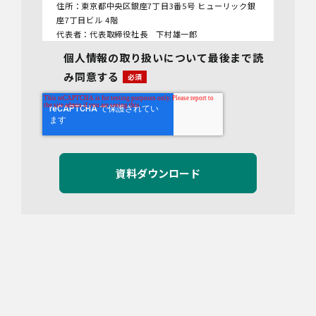
住所：東京都中央区銀座7丁目3番5号 ヒューリック銀
座7丁目ビル 4階
代表者：代表取締役社長 下村雄一郎
個人情報の取り扱いについて最後まで読
2.個人情報保護管理者
み同意する
管理者名：管理部長
連絡先：info@bywill.co.jp
3.利用目的
当社で取り扱う個人情報（個人情報保護法第2条第1項
により定義された「個人情報」をいい、以下同様とし
ます。）の利用目的は以下のとおりです。個人情報の
提供は任意ですが、必要な情報をご提供いただけない
場合、適切な対応ができないことがあります。
なお、当社との通話及びWebミーティングの内容は、
ご要望・お問い合わせ内容・ご意見等の正確な把握、
今後のサービス向上等のために、録音・録画させてい
ただく場合があります。
対象情報
・お問い合わせ時に取得する個人情報
利用目的