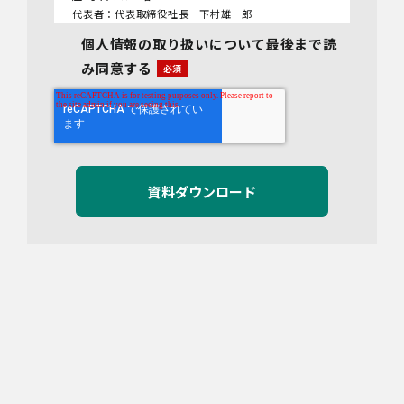
代表者：代表取締役社長 下村雄一郎
個人情報の取り扱いについて最後まで読
2.個人情報保護管理者
み同意する
管理者名：管理部長
連絡先：info@bywill.co.jp
3.利用目的
当社で取り扱う個人情報（個人情報保護法第2条第1項
により定義された「個人情報」をいい、以下同様とし
ます。）の利用目的は以下のとおりです。個人情報の
提供は任意ですが、必要な情報をご提供いただけない
場合、適切な対応ができないことがあります。
なお、当社との通話及びWebミーティングの内容は、
ご要望・お問い合わせ内容・ご意見等の正確な把握、
今後のサービス向上等のために、録音・録画させてい
ただく場合があります。
対象情報
・お問い合わせ時に取得する個人情報
利用目的
・各種お問い合わせに対応するため
Copyright©︎BYWILL Inc.