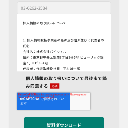
個人情報の取り扱いについて
1. 個人情報取扱事業者の名称及び住所並びに代表者の
氏名
会社名：株式会社バイウィル
住所：東京都中央区銀座7丁目3番5号 ヒューリック銀
座7丁目ビル 4階
代表者：代表取締役社長 下村雄一郎
個人情報の取り扱いについて最後まで読
2.個人情報保護管理者
み同意する
管理者名：管理部長
連絡先：info@bywill.co.jp
3.利用目的
当社で取り扱う個人情報（個人情報保護法第2条第1項
により定義された「個人情報」をいい、以下同様とし
ます。）の利用目的は以下のとおりです。個人情報の
提供は任意ですが、必要な情報をご提供いただけない