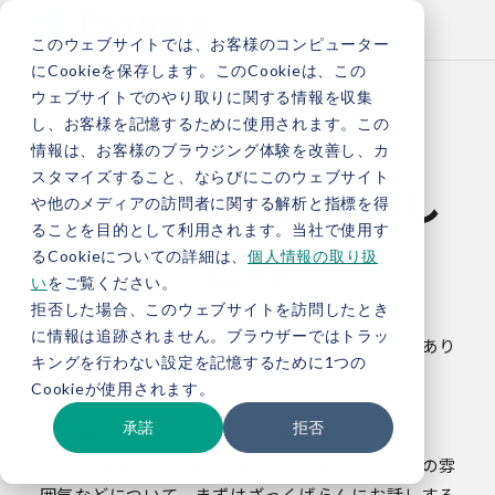
このウェブサイトでは、お客様のコンピューター
にCookieを保存します。このCookieは、この
ウェブサイトでのやり取りに関する情報を収集
し、お客様を記憶するために使用されます。この
情報は、お客様のブラウジング体験を改善し、カ
スタマイズすること、ならびにこのウェブサイト
カジュアル面談申し
や他のメディアの訪問者に関する解析と指標を得
ることを目的として利用されます。当社で使用す
込み
るCookieについての詳細は、
個人情報の取り扱
い
をご覧ください。
拒否した場合、このウェブサイトを訪問したとき
に情報は追跡されません。ブラウザーではトラッ
株式会社バイウィルにご興味をお持ちいただき、あり
キングを行わない設定を記憶するために1つの
がとうございます。
Cookieが使用されます。
承諾
拒否
「GXをやるべきことからやりたくなることへ 」
私たちの目指す世界観や具体的な事業内容、社内の雰
囲気などについて、まずはざっくばらんにお話しする