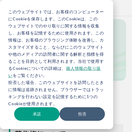
このウェブサイトでは、お客様のコンピューター
にCookieを保存します。このCookieは、この
ウェブサイトでのやり取りに関する情報を収集
し、お客様を記憶するために使用されます。この
情報は、お客様のブラウジング体験を改善し、カ
Accessibility
スタマイズすること、ならびにこのウェブサイト
本サイトについて
や他のメディアの訪問者に関する解析と指標を得
ることを目的として利用されます。当社で使用す
るCookieについての詳細は、
個人情報の取り扱
い
をご覧ください。
拒否した場合、このウェブサイトを訪問したとき
TOP
本サイトについて
に情報は追跡されません。ブラウザーではトラッ
キングを行わない設定を記憶するために1つの
Cookieが使用されます。
承諾
拒否