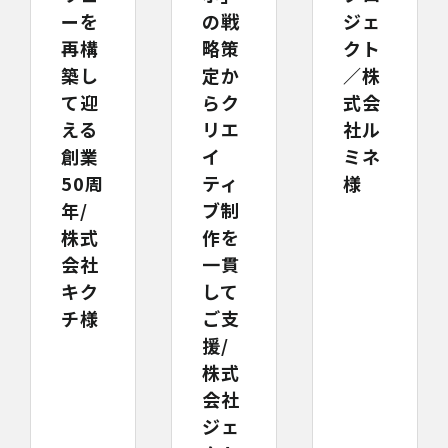
の戦
ジェ
ーを
略策
クト
再構
定か
／株
築し
らク
式会
て迎
リエ
社ル
える
イ
ミネ
創業
ティ
様
50周
ブ制
年/
作を
株式
一貫
会社
して
キク
ご支
チ様
援/
株式
会社
ジェ