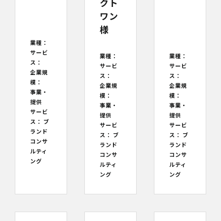
クト
ワン
様
業種：
サービ
業種：
業種：
ス：
サービ
サービ
企業規
ス：
ス：
模：
企業規
企業規
事業・
模：
模：
提供
事業・
事業・
サービ
提供
提供
ス：
ブ
サービ
サービ
ランド
ス：
ブ
ス：
ブ
コンサ
ランド
ランド
ルティ
コンサ
コンサ
ング
ルティ
ルティ
ング
ング