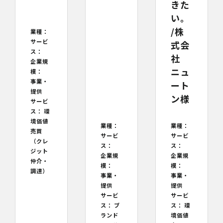
きた
い。
/株
業種：
サービ
式会
ス：
社
企業規
ニュ
模：
事業・
ート
提供
ン様
サービ
ス：
環
境価値
業種：
業種：
売買
サービ
サービ
（クレ
ス：
ス：
ジット
企業規
企業規
仲介・
模：
模：
調達）
事業・
事業・
提供
提供
サービ
サービ
ス：
ブ
ス：
環
ランド
境価値