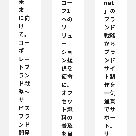
未
net
コー
来」
」の
プ1
に向
ブラ
への
け
ンド
ソ
て。
戦略
リュ
コー
から
ー
ポ
ブラ
ショ
レー
ンド
ン提
トブ
サイ
供を
ラン
ト制
使命
ド戦
作を
に、
略～
一気
オフ
サー
通貫
セッ
ビス
でサ
ト燃
ブラ
ポー
料の
ンド
ト。
普及
開発
サー
を目