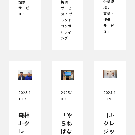
企業規
提供
提供
模：
サービ
サービ
事業・
ス：
ス：
ブ
提供
ランド
サービ
コンサ
ス：
ルティ
ング
2025.1
2025.1
2025.1
1.17
0.23
0.09
森林
「や
【J-
J-ク
らね
クレ
レ
ばな
ジッ