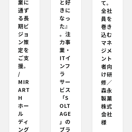
業に
と好
て。
通ず
きに
全社
る長
なっ
員を
期ビ
た』
巻き
ジョ
。注
込む
ン策
力事
マネ
定を
業・
ジメ
ご支
ITイ
ント
援。
ンフ
者向
/
ラ
け研
MIR
サー
修／
ART
ビス
森永
H
「S
製菓
ホー
OLT
株式
ル
AGE
会社
ディ
」の
様
ング
ブラ