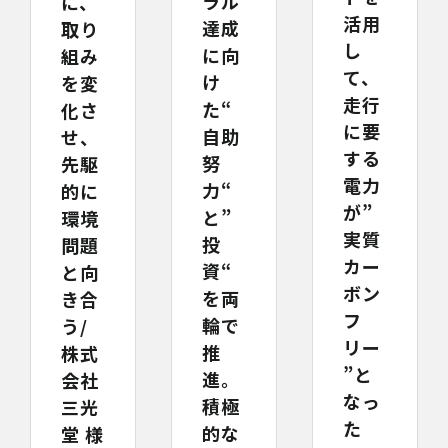
ラル
に、
活用
達成
取り
し
に向
組み
て、
け
を変
走行
た“
化さ
に要
自助
せ、
する
努
先駆
電力
力“
的に
が”
と”
環境
実質
投
問題
カー
資“
と向
ボン
を両
き合
フ
輪で
う/
リー
推
株式
”と
進。
会社
なっ
積極
三光
た
的な
堂 様