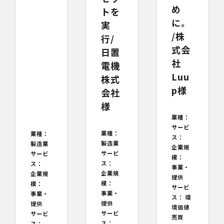
め
トを
に。
実
/株
行/
式会
日置
社
電機
Luu
株式
p様
会社
様
業種：
サービ
業種：
業種：
ス：
製造業
製造業
企業規
サービ
サービ
模：
ス：
ス：
事業・
企業規
企業規
提供
模：
模：
サービ
事業・
事業・
ス：
環
提供
提供
境価値
サービ
サービ
売買
ス：
ス：