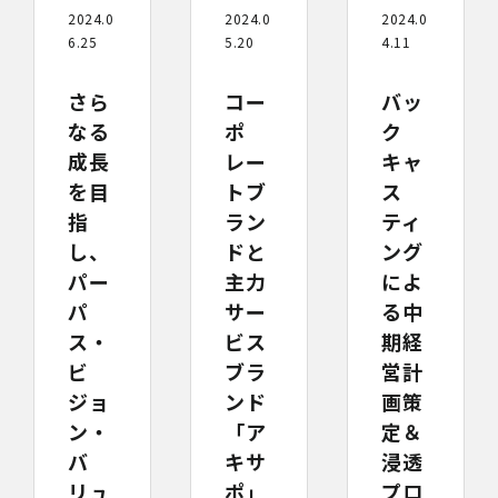
2024.0
2024.0
2024.0
5.20
4.11
6.25
コー
バッ
さら
ポ
ク
なる
レー
キャ
成長
トブ
ス
を目
ラン
ティ
指
ドと
ング
し、
主力
によ
パー
サー
る中
パ
ビス
期経
ス・
ブラ
営計
ビ
ンド
画策
ジョ
「ア
定＆
ン・
キサ
浸透
バ
ポ」
プロ
リュ