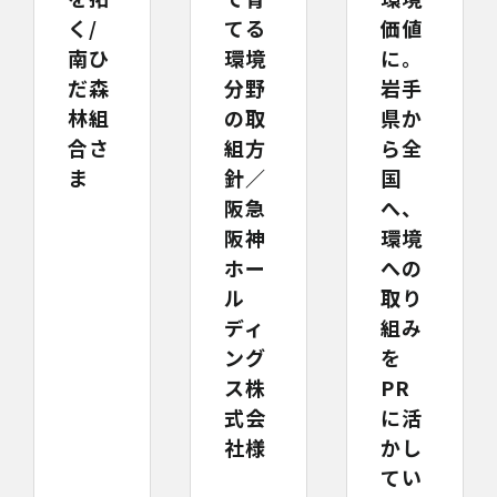
く/
てる
価値
南ひ
環境
に。
だ森
分野
岩手
林組
の取
県か
合さ
組方
ら全
ま
針／
国
阪急
へ、
阪神
環境
ホー
への
ル
取り
ディ
組み
ング
を
ス株
PR
式会
に活
社様
かし
てい