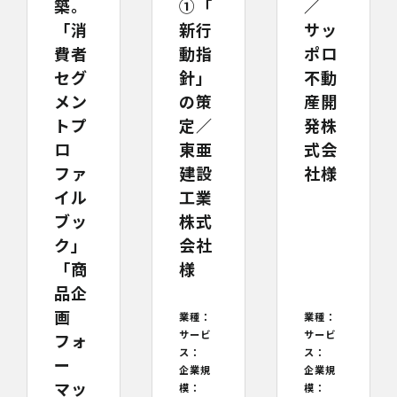
築。
①「
／
「消
新行
サッ
費者
動指
ポロ
セグ
針」
不動
メン
の策
産開
トプ
定／
発株
ロ
東亜
式会
ファ
建設
社様
イル
工業
ブッ
株式
ク」
会社
「商
様
品企
画
業種：
業種：
サービ
サービ
フォ
ス：
ス：
ー
企業規
企業規
マッ
模：
模：