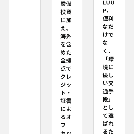
LUU
設備
P。
投資
便利
に加
なだ
え、
けで
海外
な
を含
く、
めた
「環
全拠
境に
点で
優し
クレ
い交
ジッ
通手
ト・
段」
証書
とし
によ
て選
るオ
ばれ
フ
るた
セッ