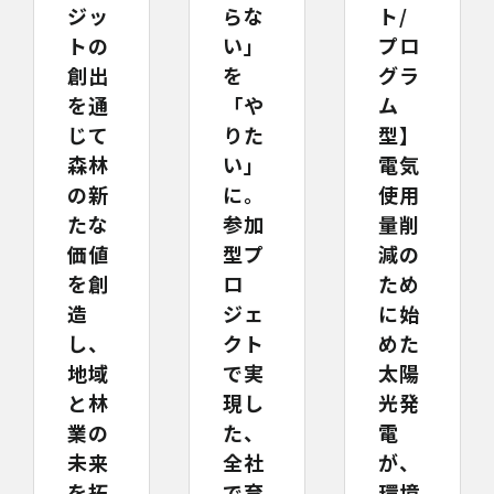
ジッ
らな
ト/
トの
い」
プロ
創出
を
グラ
を通
「や
ム
じて
りた
型】
森林
い」
電気
の新
に。
使用
たな
参加
量削
価値
型プ
減の
を創
ロ
ため
造
ジェ
に始
し、
クト
めた
地域
で実
太陽
と林
現し
光発
業の
た、
電
未来
全社
が、
を拓
で育
環境