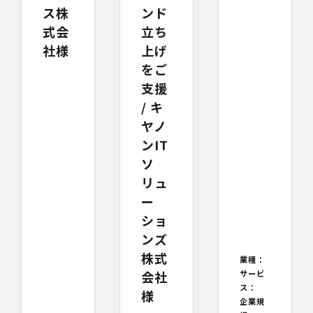
ス株
ンド
式会
立ち
社様
上げ
をご
支援
/ キ
ヤノ
ンIT
ソ
リュ
ー
ショ
ンズ
株式
業種：
会社
サービ
ス：
様
企業規