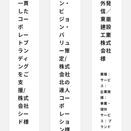
ン・
外発
一貫
ビ
信／
した
ジョ
東亜
コー
ン・
建設
ポ
バ
工業
レー
リュ
株式
トブ
ー策
会社
ラン
定/
様
ディ
株式
ング
会社
をご
業種：
サービ
北の
支
ス：
達人
援/
企業規
コー
株式
模：
事業・
ポ
会社
提供
レー
シー
サービ
ショ
ド様
ス：
ブ
ランド
ン様