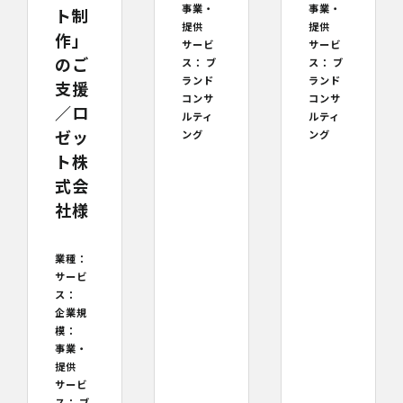
事業・
事業・
ト制
提供
提供
作」
サービ
サービ
のご
ス：
ブ
ス：
ブ
ランド
ランド
支援
コンサ
コンサ
／ロ
ルティ
ルティ
ゼッ
ング
ング
ト株
式会
社様
業種：
サービ
ス：
企業規
模：
事業・
提供
サービ
ス：
ブ