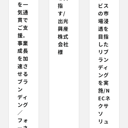
を一
ビス
指
気通
の市
す/
貫で
場浸
出光
ご支
透を
興産
援。
目指
株式
事業
した
会社
成長
リブ
様
を加
ラン
速さ
ディ
せる
ング
ブラ
を実
ン
施/N
ディ
ECネ
ング
クサ
／
ソ
フォ
リュ
ーネ