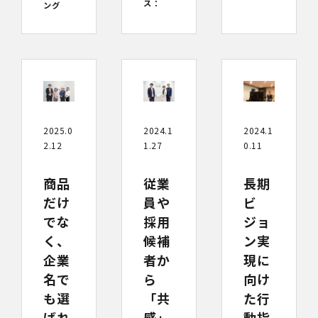
ス：
ング
2024.1
2024.1
2025.0
1.27
0.11
2.12
従業
長期
商品
員や
ビ
だけ
採用
ジョ
でな
候補
ン実
く、
者か
現に
企業
ら
向け
名で
「共
た行
も選
感」
動指
ばれ