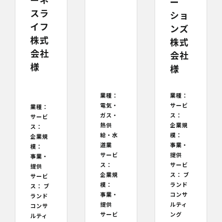
ー
スラ
ショ
イフ
ンズ
株式
株式
会社
会社
様
様
業種：
業種：
サービ
電気・
業種：
ス：
ガス・
サービ
企業規
熱供
ス：
模：
給・水
企業規
事業・
道業
模：
提供
サービ
事業・
サービ
ス：
提供
ス：
ブ
企業規
サービ
ランド
模：
ス：
ブ
コンサ
事業・
ランド
ルティ
提供
コンサ
ング
サービ
ルティ