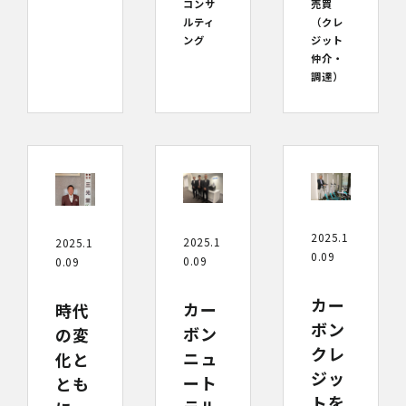
コンサ
売買
ルティ
（クレ
ング
ジット
仲介・
調達）
2025.1
2025.1
2025.1
0.09
0.09
0.09
カー
カー
時代
ボン
ボン
の変
クレ
ニュ
化と
ジッ
ート
とも
トを