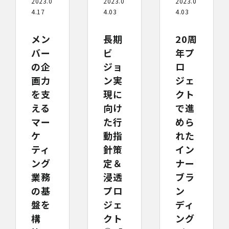
2023.0
2023.0
2023.0
4.17
4.03
4.03
メン
長期
20周
バー
ビ
年プ
の企
ジョ
ロ
画力
ン実
ジェ
を支
現に
クト
える
向け
で進
マー
た行
めら
ケ
動指
れた
ティ
針策
イン
ング
定＆
ナー
業務
浸透
ブラ
の基
プロ
ン
盤を
ジェ
ディ
構
クト
ング