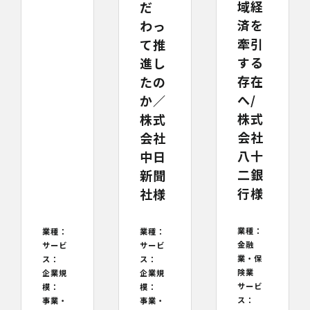
域経
だ
済を
わっ
牽引
て推
する
進し
存在
たの
へ/
か／
株式
株式
会社
会社
八十
中日
二銀
新聞
行様
社様
業種：
業種：
業種：
金融
サービ
サービ
業・保
ス：
ス：
険業
企業規
企業規
サービ
模：
模：
ス：
事業・
事業・