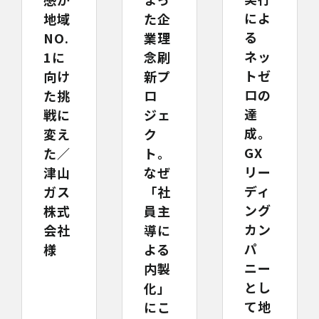
によ
地域
た企
る
NO.
業理
ネッ
1に
念刷
トゼ
向け
新プ
ロの
た挑
ロ
達
戦に
ジェ
成。
変え
ク
GX
た／
ト。
リー
津山
なぜ
ディ
ガス
「社
ング
株式
員主
カン
会社
導に
パ
様
よる
ニー
内製
とし
化」
て地
にこ