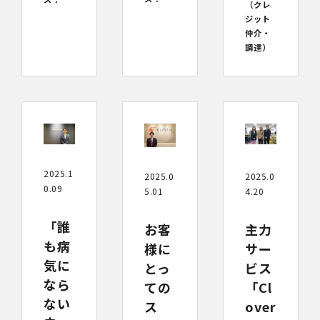
（クレ
ジット
仲介・
調達）
2025.1
2025.0
2025.0
0.09
4.20
5.01
「誰
主力
お客
も病
サー
様に
気に
ビス
とっ
なら
「Cl
ての
ない
over
ス