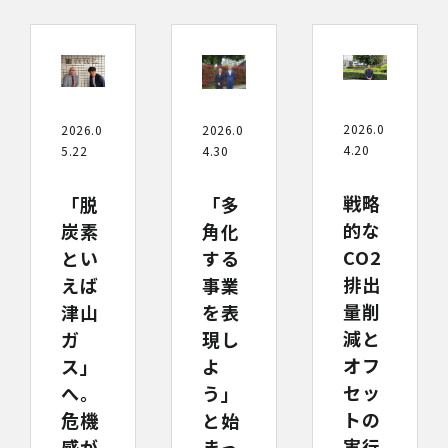
2026.0
2026.0
2026.0
4.20
5.22
4.30
戦略
「脱
「多
的な
炭素
角化
CO2
とい
する
排出
えば
事業
量削
津山
を表
減と
ガ
現し
オフ
ス」
よ
セッ
へ。
う」
トの
危機
と始
実行
感が
まっ