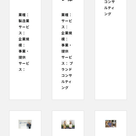
コンサ
ルティ
ング
業種：
業種：
サービ
製造業
ス：
サービ
企業規
ス：
模：
企業規
事業・
模：
提供
事業・
サービ
提供
ス：
ブ
サービ
ランド
ス：
コンサ
ルティ
ング