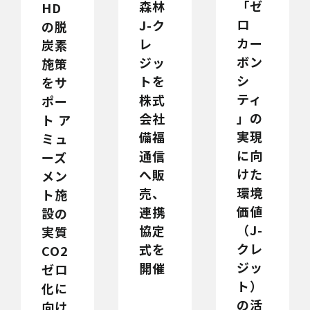
「ゼ
森林
HD
ロ
J-ク
の脱
カー
レ
炭素
ボン
ジッ
施策
シ
トを
をサ
ティ
株式
ポー
」の
会社
ト ア
実現
備福
ミュ
に向
通信
ーズ
けた
へ販
メン
環境
売、
ト施
価値
連携
設の
（J-
協定
実質
クレ
式を
CO2
ジッ
開催
ゼロ
ト）
化に
の活
向け