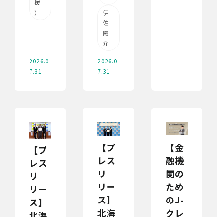
援
）
伊
佐
陽
介
2026.0
2026.0
7.31
7.31
【プ
【金
【プ
レス
融機
レス
リ
関の
リ
リー
ため
リー
ス】
のJ-
ス】
北海
クレ
北海