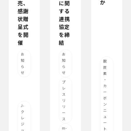
か
に関
売、
する
感謝
連携
状贈
協定
呈式
を締
を開
結
催
お
お
知
知
脱
ら
ら
炭
せ
せ
素
・
プ
カ
レ
ー
ス
ボ
リ
ン
J-
リ
ニ
ク
ー
ュ
レ
ス
ー
ジ
m-
ト
ッ