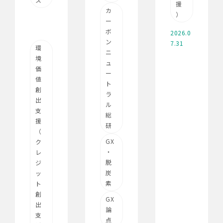
援
カ
）
ー
ボ
2026.0
ン
7.31
環
ニ
境
ュ
価
ー
値
ト
創
ラ
出
ル
支
総
援
研
（
GX
ク
・
レ
脱
ジ
炭
ッ
素
ト
創
GX
出
論
支
点