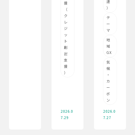
達
援
）
（
ク
テ
レ
ー
ジ
マ
ッ
地
ト
域
創
GX
出
支
気
援
候
）
・
カ
ー
ボ
ン
2026.0
2026.0
7.29
7.27