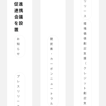
リ
促進
リ
連携
ー
会議
ス
を設
環
置
境
価
値
お
脱
創
知
炭
出
ら
素
支
せ
・
援
カ
（
ー
ク
ボ
レ
ン
プ
ジ
ニ
レ
ッ
ュ
ス
ト
ー
リ
創
ト
リ
出
ラ
ー
支
ル
ス