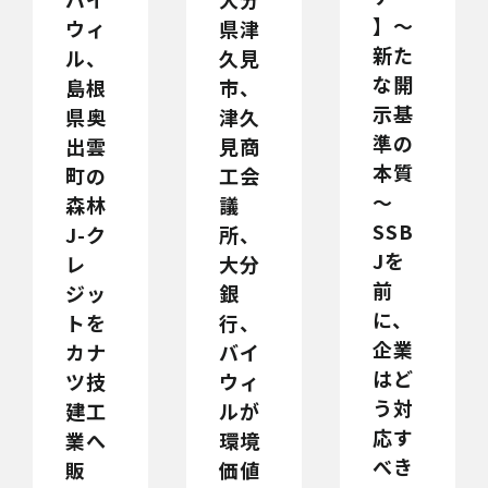
】～
県津
ウィ
新た
久見
ル、
な開
市、
島根
示基
津久
県奥
準の
見商
出雲
本質
工会
町の
～
議
森林
SSB
所、
J-ク
Jを
大分
レ
前
銀
ジッ
に、
行、
トを
企業
バイ
カナ
はど
ウィ
ツ技
う対
ルが
建工
応す
環境
業へ
べき
価値
販