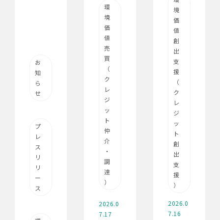
環
境
境
価
価
値
値
創
売
出
買
支
お
（
援
知
ク
（
ら
レ
ク
せ
ジ
レ
ッ
ジ
ト
ッ
プ
仲
ト
レ
介
創
ス
・
出
リ
調
支
リ
達
援
ー
）
）
ス
2026.0
2026.0
7.16
7.17