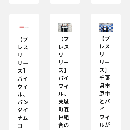
【プ
【プ
【プ
レス
レス
レス
リ
リ
リ
リー
リー
リー
ス】
ス】
ス】
千葉
バイ
バイ
県市
ウィ
ウィ
原市
ル、
ル、
とバ
東城
バン
イ
町森
ダイ
ウィ
林組
ナム
ルが
合の
コ