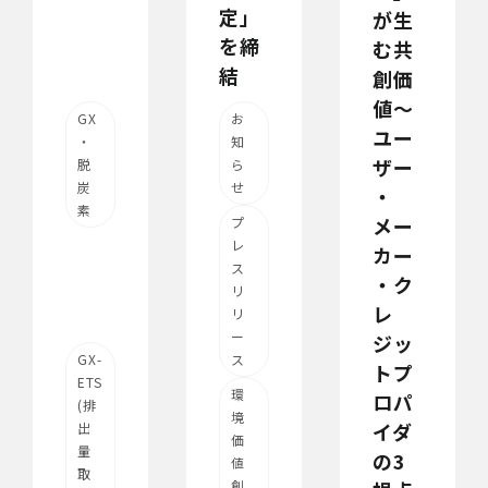
定」
が生
を締
む共
結
創価
値～
GX
お
ユー
・
知
ザー
脱
ら
炭
せ
・
素
メー
プ
レ
カー
ス
・ク
リ
レ
リ
ー
ジッ
GX-
ス
トプ
ETS
環
ロパ
(排
境
イダ
出
価
量
の3
値
取
創