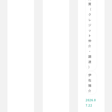
買
（
ク
レ
ジ
ッ
ト
仲
介
・
調
達
）
伊
佐
陽
介
2026.0
7.22