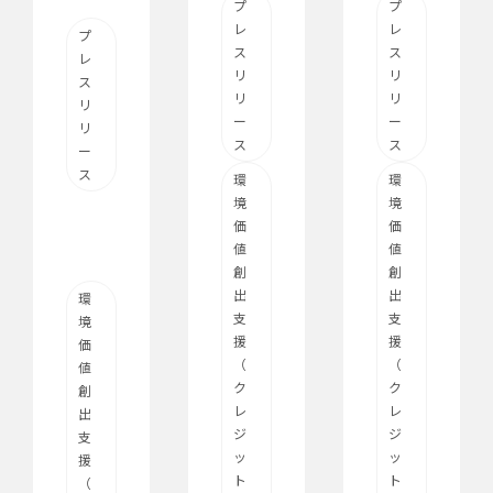
プ
プ
レ
レ
プ
ス
ス
レ
リ
リ
ス
リ
リ
リ
ー
ー
リ
ス
ス
ー
ス
環
環
境
境
価
価
値
値
創
創
出
出
環
支
支
境
援
援
価
（
（
値
ク
ク
創
レ
レ
出
ジ
ジ
支
ッ
ッ
援
ト
ト
（