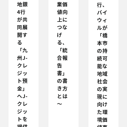
地銀
業価
行、
4行
値向
バイ
が共
上に
ウィ
同展
つな
ルが
開す
げ
「橋
る
る、
本市
「九
「統
の持
州J-
合報
続可
クレ
告
能な
ジッ
書」
地域
ト預
の書
社会
金」
き方
の実
へJ-
とは
現に
クレ
～
向け
ジッ
た環
トを
境価
提供