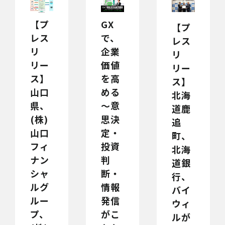
【プ
GX
【プ
レス
で、
レス
リ
企業
リ
リー
価値
リー
ス】
を高
ス】
山口
める
北海
県、
～意
道鹿
(株)
思決
追
山口
定・
町、
フィ
投資
北海
ナン
判
道銀
シャ
断・
行、
ルグ
情報
バイ
ルー
発信
ウィ
プ、
がこ
ルが