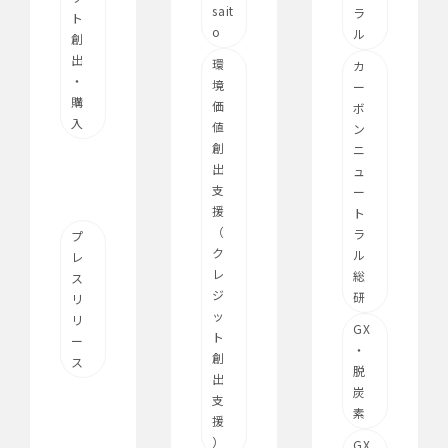
sait
ラ
ト
o
ル
創
出
環
カ
・
境
ー
購
価
ボ
入
値
ン
創
ニ
出
ュ
支
ー
援
ト
（
ラ
プ
ク
ル
レ
レ
総
ス
ジ
研
リ
ッ
リ
GX
ト
ー
・
創
ス
脱
出
炭
支
素
援
）
GX