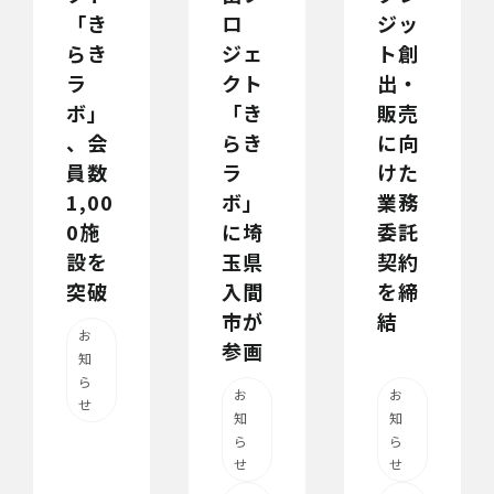
「き
ロ
ジッ
らき
ジェ
ト創
ラ
クト
出・
ボ」
「き
販売
、会
らき
に向
員数
ラ
けた
1,00
ボ」
業務
0施
に埼
委託
設を
玉県
契約
突破
入間
を締
市が
結
お
参画
知
ら
お
お
せ
知
知
ら
ら
せ
せ