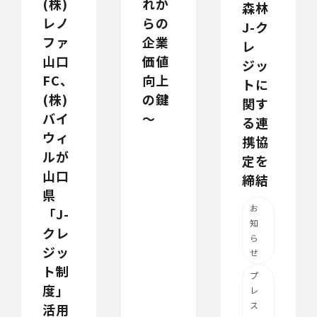
(株)
れか
森林
レノ
らの
J-ク
ファ
企業
レ
山口
価値
ジッ
FC、
向上
トに
(株)
の鍵
関す
バイ
～
る連
ウィ
携協
ルが
定を
山口
締結
県
お
「J-
知
クレ
ら
ジッ
せ
ト制
プ
度」
レ
ス
活用