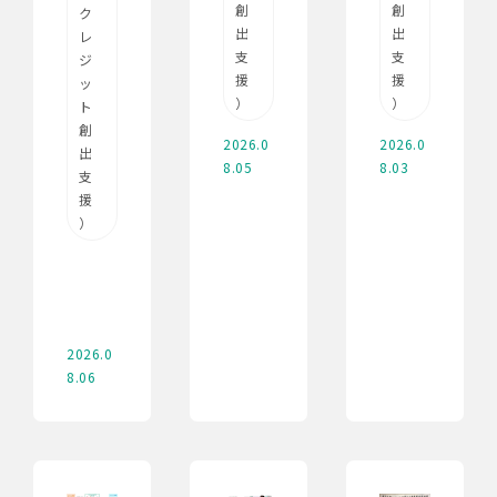
創
創
ク
出
出
レ
支
支
ジ
援
援
ッ
）
）
ト
創
2026.0
2026.0
出
8.05
8.03
支
援
）
2026.0
8.06