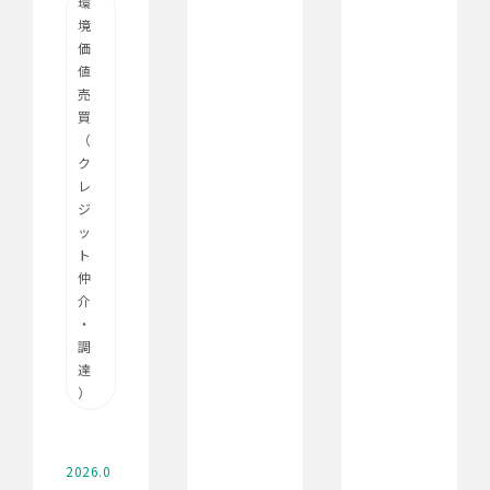
環
境
価
値
売
買
（
ク
レ
ジ
ッ
ト
仲
介
・
調
達
）
2026.0