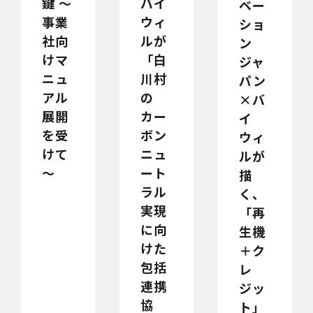
鍵 ～
バイ
ベー
事業
ウィ
ショ
社向
ルが
ン
けマ
「白
ジャ
ニュ
川村
パン
アル
の
×バ
展開
カー
イ
を受
ボン
ウィ
けて
ニュ
ルが
～
ート
描
ラル
く、
実現
「再
に向
生機
けた
＋ク
包括
レ
連携
ジッ
協
ト」