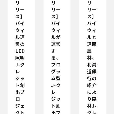
リ
リ
リ
リー
リー
リー
ス】
ス】
ス】
バイ
バイ
バイ
ウィ
ウィ
ウィ
ル運
ルが
ルと
営の
運営
道南
LED
す
農
照明
る、
林、
J-ク
プロ
北海
レ
グラ
道銀
ジッ
ム型
行の
ト創
J-ク
紹介
出プ
レ
によ
ロ
ジッ
り森
ジェ
ト創
林J-
クト
出プ
クレ