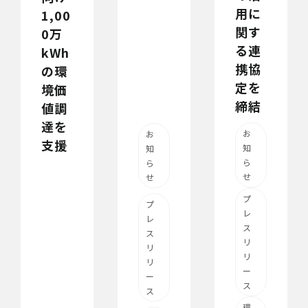
用に
1,00
関す
0万
る連
kWh
携協
の環
定を
境価
締結
値調
達を
お
お
支援
知
知
ら
ら
せ
せ
プ
プ
レ
レ
ス
ス
リ
リ
リ
リ
ー
ー
ス
ス
環