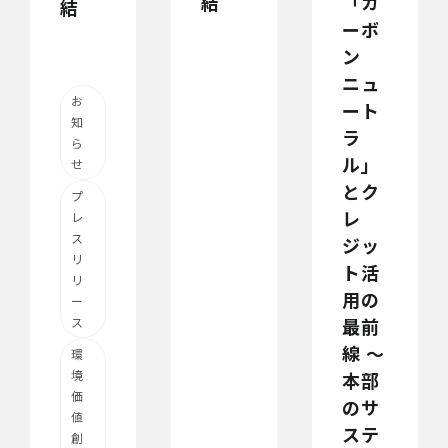
結
「カ
結
ーボ
ン
ニュ
お
ート
知
ラ
ら
ル」
せ
とク
プ
レ
レ
ス
ジッ
リ
ト活
リ
用の
ー
最前
ス
線 〜
環
境
本部
価
のサ
値
ステ
創