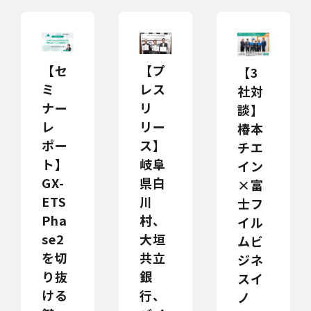
【セ
【プ
【3
ミ
レス
社対
ナー
リ
談】
レ
リー
椿本
ポー
ス】
チエ
ト】
岐阜
イン
GX-
県白
×富
ETS
川
士フ
Pha
村、
イル
se2
大垣
ムビ
を切
共立
ジネ
り抜
銀
スイ
ける
行、
ノ