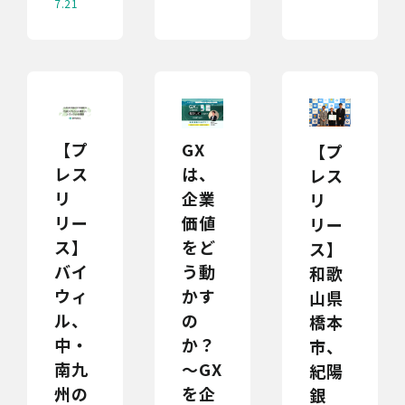
7.21
【プ
GX
【プ
レス
は、
レス
リ
企業
リ
リー
価値
リー
ス】
をど
ス】
バイ
う動
和歌
ウィ
かす
山県
ル、
の
橋本
中・
か？
市、
南九
～GX
紀陽
州の
を企
銀