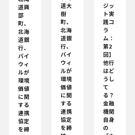
道大
ジッ
道興
樹
ト実
部
町、
践コ
町、
北海
ラ
北海
道銀
ム：
道銀
行、
第2
行、
バイ
回】
バイ
ウィ
他行
ウィ
ルが
はど
ルが
環境
うし
環境
価値
て
価値
に関
る？
に関
する
金融
する
連携
機関
連携
協定
自身
協定
を締
の
を締