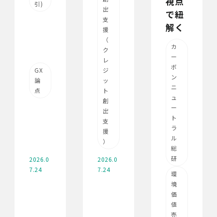
視点
引)
出
で紐
支
解く
援
（
カ
ク
ー
レ
ボ
GX
ジ
ン
論
ッ
ニ
点
ト
ュ
創
ー
出
ト
支
ラ
援
ル
）
総
研
2026.0
2026.0
7.24
7.24
環
境
価
値
売