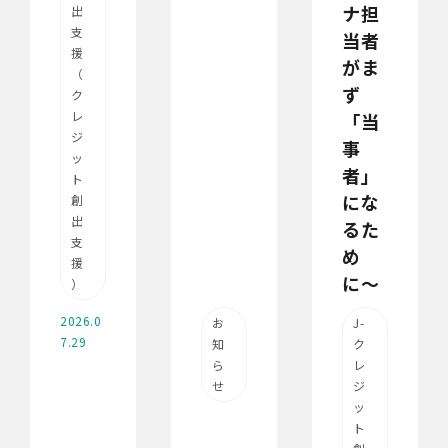
ナ担
出
支
当者
援
がま
（
ず
ク
レ
「当
ジ
事
ッ
者」
ト
にな
創
出
るた
支
め
援
に〜
）
2026.0
お
J-
7.29
知
ク
ら
レ
せ
ジ
ッ
ト