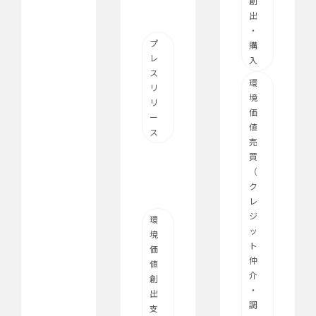
創
出
・
プ
購
レ
入
ス
環
リ
境
リ
価
ー
値
ス
売
買
（
ク
レ
ジ
環
ッ
境
ト
価
仲
値
介
創
・
出
調
支