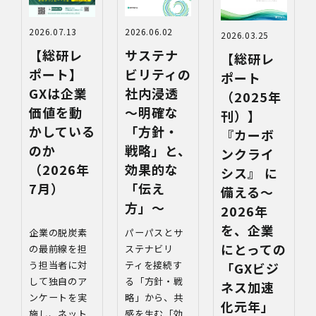
2026.06.02
2026.07.13
2026.03.25
サステナ
【総研レ
【総研レ
ビリティの
ポート】
ポート
社内浸透
GXは企業
（2025年
〜明確な
価値を動
刊）】
「方針・
かしている
『カーボ
戦略」と、
のか
ンクライ
効果的な
（2026年
シス』 に
「伝え
7月）
備える～
方」〜
2026年
を、企業
パーパスとサ
企業の脱炭素
にとっての
ステナビリ
の最前線を担
ティを接続す
う担当者に対
「GXビジ
る「方針・戦
して独自のア
ネス加速
略」から、共
ンケートを実
化元年」
感を生む「効
施し、ネット