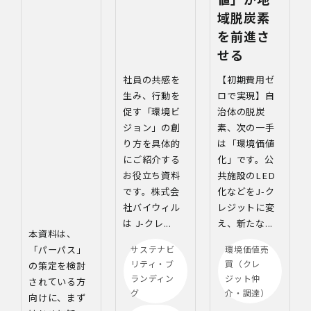
域脱炭素
を前進さ
せる
社員の共感を
【初期費用ゼ
生み、行動を
ロで実現】自
促す「環境ビ
治体の脱炭
ジョン」の創
素、次の一手
り方を具体的
は「環境価値
にご紹介する
化」です。公
お役立ち資料
共施設のLED
です。株式会
化などをJ-ク
社バイウィル
レジットに変
は J‑クレ...
え、新たな...
本資料は、
「パーパス」
サステナビ
環境価値売
リティ・ブ
買（クレ
の策定を検討
ランディン
ジット仲
されている方
グ
介・調達）
向けに、まず