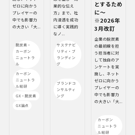
とするため
果的な伝え
ゼロに向かう
に～
方」まで、社
プレイヤーの
※2026年
内浸透を成功
中でも影響力
に導く実践的
の大きい「大...
3月改訂
なノ...
企業の脱炭素
サステナビ
脱炭素・
の最前線を担
リティ・ブ
カーボン
う担当者に対
ランディン
ニュートラ
して独自のア
グ
ル
ンケートを実
施し、ネット
カーボン
ニュートラ
ゼロに向かう
ブランドコ
ル総研
プレイヤーの
ンサルティ
中でも影響力
ング
GX・脱炭素
の大きい「大...
GX論点
カーボン
ニュートラ
ル総研