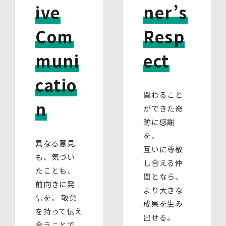
ive
ner’s
Com
Resp
muni
ect
catio
関わること
n
ができた奇
跡に感謝
を。
異なる意見
互いに尊敬
も、気づい
し合える仲
たことも、
間となら、
前向きに発
より大きな
信を。 敬意
成果を生み
を持って伝え
出せる。
合うことで、