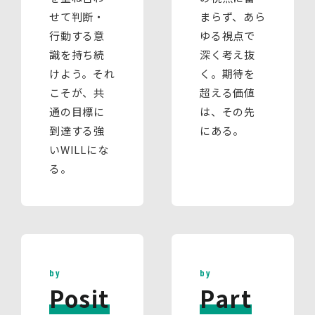
せて判断・
まらず、あら
行動する意
ゆる視点で
識を持ち続
深く考え抜
けよう。それ
く。期待を
こそが、共
超える価値
通の目標に
は、その先
到達する強
にある。
いWILLにな
る。
by
by
Posit
Part