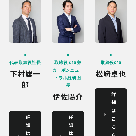
代表取締役社長
取締役 CSO 兼
取締役CFO
カーボンニュー
下村雄一
松﨑卓也
トラル総研 所
郎
長
詳
伊佐陽介
細
は
詳
詳
こ
細
細
ち
は
は
ら