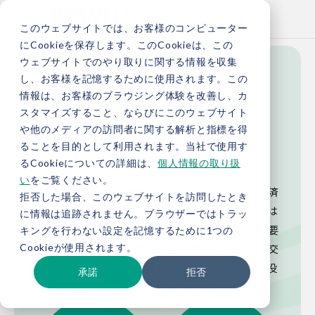
このウェブサイトでは、お客様のコンピューター
にCookieを保存します。このCookieは、この
ウェブサイトでのやり取りに関する情報を収集
し、お客様を記憶するために使用されます。この
5分でわかるバイ
情報は、お客様のブラウジング体験を改善し、カ
スタマイズすること、ならびにこのウェブサイト
や他のメディアの訪問者に関する解析と指標を得
ウィル
ることを目的として利用されます。当社で使用す
るCookieについての詳細は、
個人情報の取り扱
い
をご覧ください。
バイウィルは「環境価値」を起点に脱炭素と経済
拒否した場合、このウェブサイトを訪問したとき
成長の両立を実装する会社です。このページでは
に情報は追跡されません。ブラウザーではトラッ
バイウィルの提供価値、なぜ今バイウィルが必要
キングを行わない設定を記憶するために1つの
Cookieが使用されます。
とされているのか、事業の全体像などを数字を交
えて分かりやすくご紹介します。バイウィルの役
承諾
拒否
割と価値について5分でご理解いただけます。