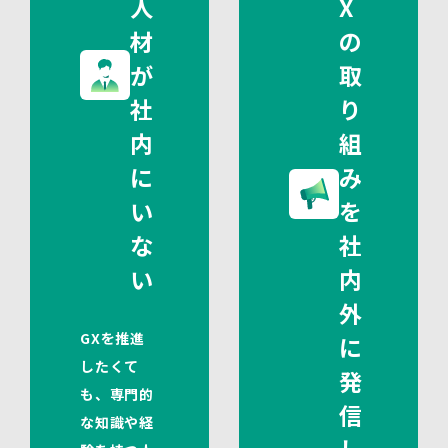
人
X
材
の
が
取
社
り
内
組
に
み
い
を
な
社
い
内
外
GXを推進
に
したくて
発
も、専門的
信
な知識や経