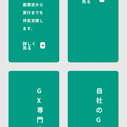
見る
画策定から
実行までを
伴走支援し
ます。
詳しく
見る
G
自
X
社
専
の
門
G