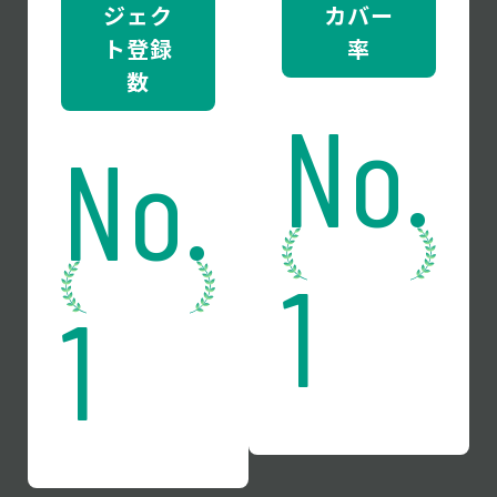
ジェク
カバー
ト登録
率
数
No.
No.
1
1