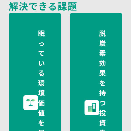
解決できる課題
眠
脱
っ
炭
て
素
い
効
る
果
環
を
境
持
価
つ
値
投
を
資