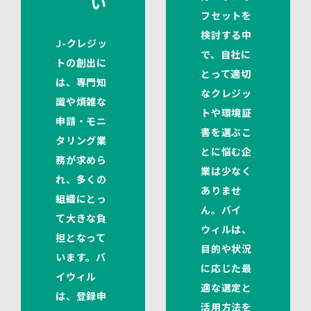
い
フセットを
検討する中
J-クレジッ
で、自社に
トの創出に
とって適切
は、専門知
なクレジッ
識や煩雑な
トや環境証
申請・モニ
書を選ぶこ
タリング業
とに悩む企
務が求めら
業は少なく
れ、多くの
ありませ
組織にとっ
ん。バイ
て大きな負
ウィルは、
担となって
目的や状況
います。バ
に応じた最
イウィル
適な選定と
は、登録申
活用方法を