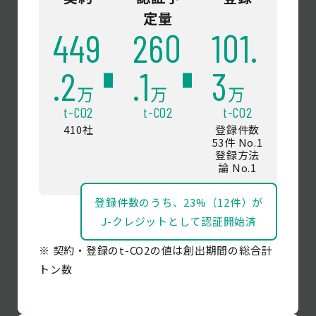
定量
449
260
101.
.2
.1
3
万
万
万
t-CO2
t-CO2
t-CO2
410社
登録件数
53件 No.1
登録方法
論 No.1
登録件数のうち、23%（12件）が
J-クレジットとして認証開始済
※ 契約・登録のt-CO2の値は創出期間の総合計
トン数