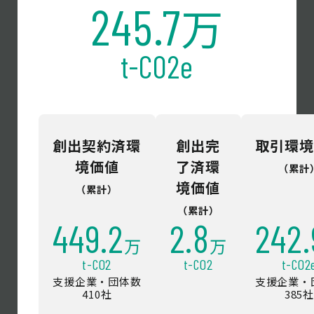
245.7
万
t-CO2e
創出契約済環
創出完
取引環境
境価値
了済環
（累計
境価値
（累計）
（累計）
449.2
2.8
242.
万
万
t-CO2
t-CO2
t-CO2
支援企業・団体数
支援企業・
410社
385社