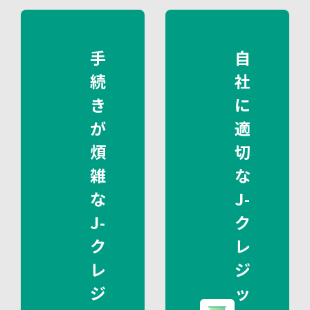
手
自
続
社
き
に
が
適
煩
切
雑
な
な
J-
J-
ク
ク
レ
レ
ジ
ジ
ッ