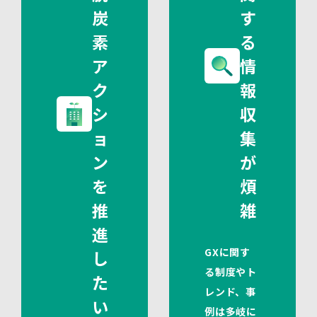
炭
す
素
る
ア
情
ク
報
シ
収
ョ
集
ン
が
を
煩
推
雑
進
GXに関す
し
る制度やト
た
レンド、事
い
例は多岐に