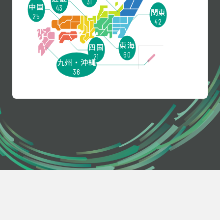
31
中国
43
関東
25
42
東海
四国
60
21
九州・沖縄
36