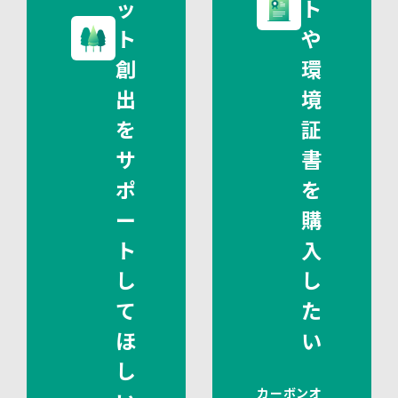
ッ
ト
ト
や
創
環
出
境
を
証
サ
書
ポ
を
ー
購
ト
入
し
し
て
た
ほ
い
し
カーボンオ