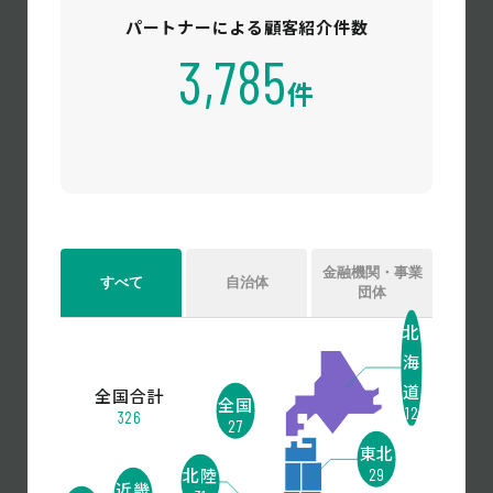
パートナーによる顧客紹介件数
3,785
件
金融機関・事業
すべて
自治体
団体
北
海
道
全国合計
全国
12
326
27
東北
北陸
29
近畿