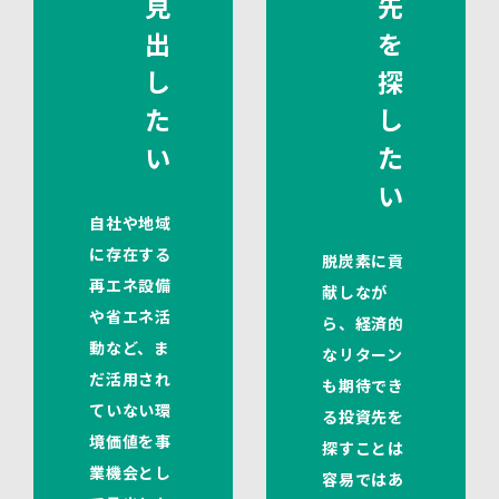
見
先
出
を
し
探
た
し
い
た
い
自社や地域
に存在する
脱炭素に貢
再エネ設備
献しなが
や省エネ活
ら、経済的
動など、ま
なリターン
だ活用され
も期待でき
ていない環
る投資先を
境価値を事
探すことは
業機会とし
容易ではあ