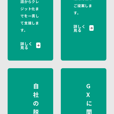
請からクレ
ご提案しま
ジット化ま
す。
でを一貫し
て支援しま
詳しく
す。
見る
詳しく
見る
自
G
社
X
の
に
脱
関