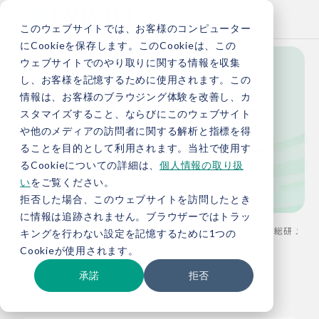
このウェブサイトでは、お客様のコンピューター
にCookieを保存します。このCookieは、この
ウェブサイトでのやり取りに関する情報を収集
し、お客様を記憶するために使用されます。この
カーボンニュート
情報は、お客様のブラウジング体験を改善し、カ
スタマイズすること、ならびにこのウェブサイト
や他のメディアの訪問者に関する解析と指標を得
ラル総研 メンバー
ることを目的として利用されます。当社で使用す
るCookieについての詳細は、
個人情報の取り扱
い
をご覧ください。
拒否した場合、このウェブサイトを訪問したとき
に情報は追跡されません。ブラウザーではトラッ
TOP
カーボンニュートラル総研
カーボンニュートラル総研 メンバー：
キングを行わない設定を記憶するために1つの
Cookieが使用されます。
承諾
拒否