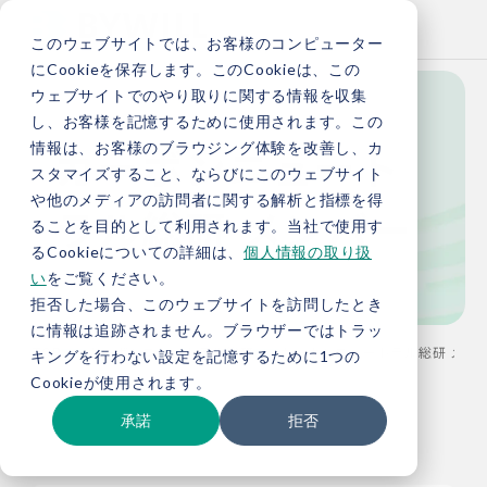
このウェブサイトでは、お客様のコンピューター
にCookieを保存します。このCookieは、この
ウェブサイトでのやり取りに関する情報を収集
し、お客様を記憶するために使用されます。この
カーボンニュート
情報は、お客様のブラウジング体験を改善し、カ
スタマイズすること、ならびにこのウェブサイト
や他のメディアの訪問者に関する解析と指標を得
ラル総研 メンバー
ることを目的として利用されます。当社で使用す
るCookieについての詳細は、
個人情報の取り扱
い
をご覧ください。
拒否した場合、このウェブサイトを訪問したとき
に情報は追跡されません。ブラウザーではトラッ
TOP
カーボンニュートラル総研
カーボンニュートラル総研 メンバー
キングを行わない設定を記憶するために1つの
Cookieが使用されます。
承諾
拒否