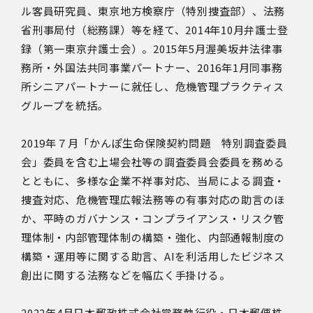
ル客員研究員、東京地方検察庁（特別捜査部）、法務
省刑事局付（総務課）等を経て、2014年10月弁護士登
録（第一東京弁護士会）。2015年5月渥美坂井法律事
務所・外国法共同事業パートナー、2016年1月同事務
所シニアパートナーに就任し、危機管理プラクティス
グループを統括。
2019年７月「かんぽ生命保険契約問題 特別調査委員
会」委員を含む上場会社等の調査委員会委員を務める
とともに、多様な企業不祥事対応、当局による調査・
捜査対応、危機管理広報法務等の有事対応の助言のほ
か、平時のガバナンス・コンプライアンス・リスク管
理体制・内部管理体制の構築・強化、内部通報制度の
構築・運用等に関する助言、AIを利活用したビジネス
創出に関する法務などを幅広く手掛ける。
2022年4月日本郵政株式会社常務執行役・日本郵便株