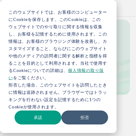
このウェブサイトでは、お客様のコンピューター
にCookieを保存します。このCookieは、この
ウェブサイトでのやり取りに関する情報を収集
し、お客様を記憶するために使用されます。この
Executive Officer / General 
情報は、お客様のブラウジング体験を改善し、カ
スタマイズすること、ならびにこのウェブサイト
Manager
や他のメディアの訪問者に関する解析と指標を得
執行役員・部長
ることを目的として利用されます。当社で使用す
るCookieについての詳細は、
個人情報の取り扱
い
をご覧ください。
拒否した場合、このウェブサイトを訪問したとき
に情報は追跡されません。ブラウザーではトラッ
キングを行わない設定を記憶するために1つの
TOP
会社概要
経営企画本部 事業開発部長 N. Taguchi
Cookieが使用されます。
承諾
拒否