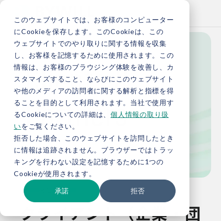
このウェブサイトでは、お客様のコンピューター
にCookieを保存します。このCookieは、この
ウェブサイトでのやり取りに関する情報を収集
し、お客様を記憶するために使用されます。この
Clients & 
情報は、お客様のブラウジング体験を改善し、カ
スタマイズすること、ならびにこのウェブサイト
や他のメディアの訪問者に関する解析と指標を得
Partners
ることを目的として利用されます。当社で使用す
るCookieについての詳細は、
個人情報の取り扱
い
をご覧ください。
拒否した場合、このウェブサイトを訪問したとき
パートナー・クライアント一覧
に情報は追跡されません。ブラウザーではトラッ
キングを行わない設定を記憶するために1つの
Cookieが使用されます。
TOP
会社概要
連携先一覧
承諾
拒否
クライアント（企業・団