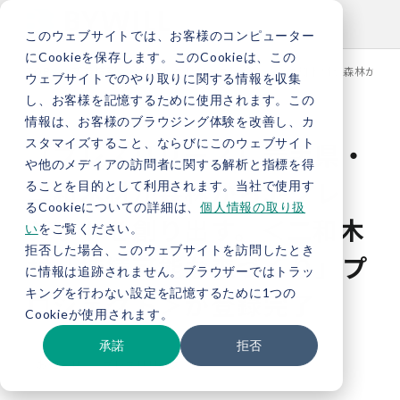
このウェブサイトでは、お客様のコンピューター
にCookieを保存します。このCookieは、この
TOP
新着情報
【プレスリリース】岩手県・二和木材が森林からJ
ウェブサイトでのやり取りに関する情報を収集
し、お客様を記憶するために使用されます。この
情報は、お客様のブラウジング体験を改善し、カ
スタマイズすること、ならびにこのウェブサイト
【プレスリリース】岩手県・
や他のメディアの訪問者に関する解析と指標を得
二和木材が森林からJ-クレ
ることを目的として利用されます。当社で使用す
るCookieについての詳細は、
個人情報の取り扱
ジットを創り出す。＜二和木
い
をご覧ください。
拒否した場合、このウェブサイトを訪問したとき
材「持続可能な森づくり」プ
に情報は追跡されません。ブラウザーではトラッ
キングを行わない設定を記憶するために1つの
ロジェクト＞が登録完了
Cookieが使用されます。
承諾
拒否
お知らせ
プレスリリース