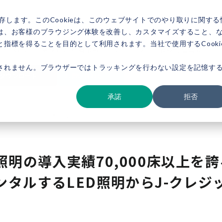
存します。このCookieは、このウェブサイトでのやり取りに関する
は、お客様のブラウジング体験を改善し、カスタマイズすること、
指標を得ることを目的として利用されます。当社で使用するCooki
ービス紹介
事例紹介
新着情報
セミナー
お役立ち情報
会社概要
されません。ブラウザーではトラッキングを行わない設定を記憶す
ダウンロード
お問い合わせ
承諾
拒否
の導入実績70,000床以上を誇るアルファエネシア、全国の病院・介護施設
照明の導入実績70,000床以上を
タルするLED照明からJ-クレジ