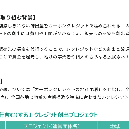
に取り組む背景】
削減しきれない排出量をカーボンクレジットで埋め合わせる「
ジットの創出には費用や手間がかかるうえ、販売への不安も創出
販売先の探索も代行することで、J-クレジットなどの創出と流
ことで資金を還元し、地域の事業者や個人のさらなる脱炭素へ
出】
・流通、ひいては「カーボンクレジットの地産地消」を目指し、
8日時点)、全国各地で地域の産業構造や特性に合わせたJ-クレジ