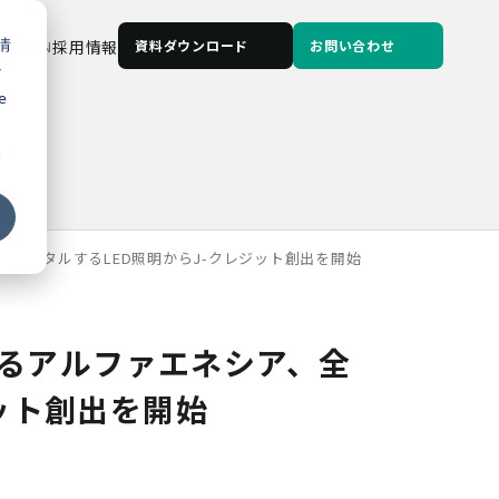
情
JP
/
EN
採用情報
資料ダウンロード
お問い合わせ
な
e
る
にレンタルするLED照明からJ-クレジット創出を開始
誇るアルファエネシア、全
ット創出を開始