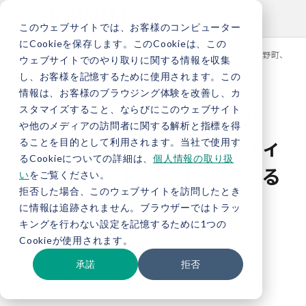
このウェブサイトでは、お客様のコンピューター
にCookieを保存します。このCookieは、この
TOP
新着情報
【プレスリリース】津山ガス、岡山県鏡野町、バイ
ウェブサイトでのやり取りに関する情報を収集
し、お客様を記憶するために使用されます。この
情報は、お客様のブラウジング体験を改善し、カ
スタマイズすること、ならびにこのウェブサイト
【プレスリリース】津山ガ
や他のメディアの訪問者に関する解析と指標を得
ス、岡山県鏡野町、バイウィ
ることを目的として利用されます。当社で使用す
るCookieについての詳細は、
個人情報の取り扱
ルが森林クレジットに関する
い
をご覧ください。
拒否した場合、このウェブサイトを訪問したとき
連携協定を締結
に情報は追跡されません。ブラウザーではトラッ
キングを行わない設定を記憶するために1つの
Cookieが使用されます。
お知らせ
プレスリリース
承諾
拒否
2025.09.26