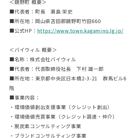
＜鏡野町 概要＞
■代表者：町長 瀬島 栄史
■所在地：岡山県苫田郡鏡野町竹田660
■公式HP：
https://www.town.kagamino.lg.jp/
＜バイウィル 概要＞
■名称：株式会社バイウィル
■代表者：代表取締役社長 下村 雄一郎
■所在地：東京都中央区日本橋2-3-21 群馬ビル6
階
■事業内容：
・環境価値創出支援事業（クレジット創出）
・環境価値売買事業（クレジット調達・仲介）
・脱炭素コンサルティング事業
・ブランドコンサルティング事業