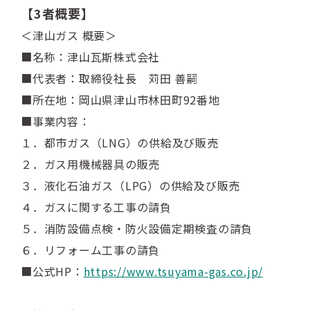
【3者概要】
＜津山ガス 概要＞
■名称：津山瓦斯株式会社
■代表者：取締役社長 苅田 善嗣
■所在地：岡山県津山市林田町92番地
■事業内容：
１．都市ガス（LNG）の供給及び販売
２．ガス用機械器具の販売
３．液化石油ガス（LPG）の供給及び販売
４．ガスに関する工事の請負
５．消防設備点検・防火設備定期検査の請負
６．リフォーム工事の請負
■公式HP：
https://www.tsuyama-gas.co.jp/