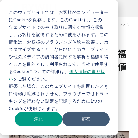
このウェブサイトでは、お客様のコンピューター
にCookieを保存します。このCookieは、この
TOP
新着情報
【プレスリリース】福井県福井市とバイウィルが環
ウェブサイトでのやり取りに関する情報を収集
し、お客様を記憶するために使用されます。この
情報は、お客様のブラウジング体験を改善し、カ
スタマイズすること、ならびにこのウェブサイト
【プレスリリース】福井県福
や他のメディアの訪問者に関する解析と指標を得
井市とバイウィルが環境価値
ることを目的として利用されます。当社で使用す
るCookieについての詳細は、
個人情報の取り扱
に関する連携協定を締結
い
をご覧ください。
拒否した場合、このウェブサイトを訪問したとき
に情報は追跡されません。ブラウザーではトラッ
お知らせ
プレスリリース
キングを行わない設定を記憶するために1つの
Cookieが使用されます。
2026.03.26
承諾
拒否