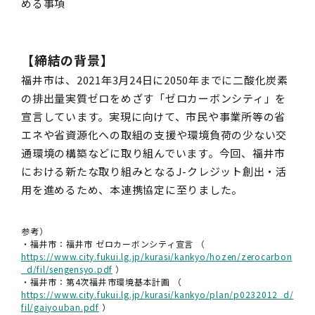
める事項
【締結の背景】
福井市は、2021年3月24日に2050年までに二酸化炭素
の排出量実質ゼロをめざす「ゼロカーボンシティ」を
宣言しています。実現に向けて、市民や事業所等の省
エネや省資源化への取組の支援や環境負荷の少ない交
通環境の構築などに取り組んでいます。今回、福井市
における新たな取り組みとなるJ-クレジット創出・活
用を進めるため、本連携協定に至りました。
参考）
・福井市：福井市 ゼロカーボンシティ宣言
（
https://www.city.fukui.lg.jp/kurasi/kankyo/hozen/zerocarbon
_d/fil/sengensyo.pdf
）
・福井市：第4次福井市環境基本計画
（
https://www.city.fukui.lg.jp/kurasi/kankyo/plan/p0232012_d/
fil/gaiyouban.pdf
）