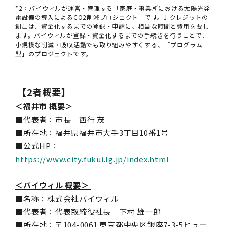
*2：バイウィルが運営・管理する「家庭・事業所における太陽光発
電設備の導入によるCO2削減プロジェクト」です。J-クレジットの
創出は、資金化するまでの登録・申請に、相当な時間と費用を要し
ます。バイウィルが登録・資金化するまでの手続きを行うことで、
小規模な削減・吸収活動でも取り組みやすくする、「プログラム
型」のプロジェクトです。
【2者概要】
＜福井市 概要＞
■代表者：市長 西行 茂
■所在地：福井県福井市大手3丁目10番1号
■公式HP：
https://www.city.fukui.lg.jp/index.html
＜バイウィル 概要＞
■名称：株式会社バイウィル
■代表者：代表取締役社長 下村 雄一郎
■所在地：〒104-0061 東京都中央区銀座7-3-5ヒュー