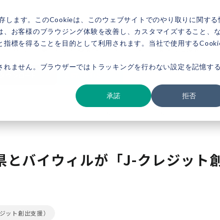
存します。このCookieは、このウェブサイトでのやり取りに関する
は、お客様のブラウジング体験を改善し、カスタマイズすること、
指標を得ることを目的として利用されます。当社で使用するCooki
ービス紹介
事例紹介
新着情報
セミナー
お役立ち情報
会社概要
されません。ブラウザーではトラッキングを行わない設定を記憶す
ダウンロード
お問い合わせ
承諾
拒否
バイウィルが「J-クレジット創出連携事業に関する連携協定」を締結
県とバイウィルが「J-クレジット
ジット創出支援）