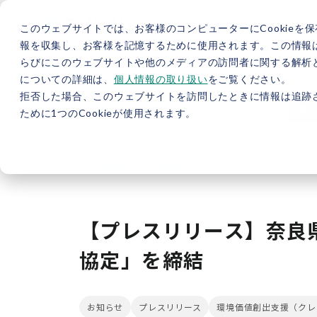
このウェブサイトでは、お客様のコンピューターにCookieを保
報を収集し、お客様を記憶するために使用されます。この情報
らびにこのウェブサイトや他のメディアの訪問者に関する解析と
5分で分かるバイウィル
カーボンニュートラル総研
サ
についての詳細は、
個人情報の取り扱い
をご覧ください。
拒否した場合、このウェブサイトを訪問したときに情報は追跡
JP
/
EN
採用情報
資料
ために1つのCookieが使用されます。
TOP
新着情報
【プレスリリース】奈良県と
【プレスリリース】奈良
協定」を締結
お知らせ
プレスリリース
環境価値創出支援（クレ