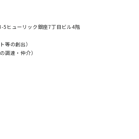
-3-5ヒューリック銀座7丁目ビル4階
ット等の創出）
等の調達・仲介）
】