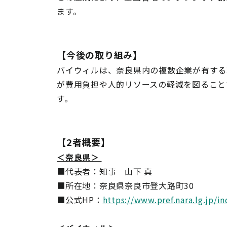
ます。
【今後の取り組み】
バイウィルは、奈良県内の複数企業が有する
が費用負担や人的リソースの軽減を図ること
す。
【2者概要】
＜奈良県＞
■代表者：知事 山下 真
■所在地：奈良県奈良市登大路町30
■公式HP：
https://www.pref.nara.lg.jp/i