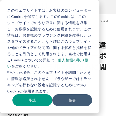
このウェブサイトでは、お客様のコンピューター
にCookieを保存します。このCookieは、この
TOP
新着情報
【プレスリリース】岩手県遠野市とバイウィルが
ウェブサイトでのやり取りに関する情報を収集
し、お客様を記憶するために使用されます。この
情報は、お客様のブラウジング体験を改善し、カ
スタマイズすること、ならびにこのウェブサイト
【プレスリリース】岩手県遠
や他のメディアの訪問者に関する解析と指標を得
野市とバイウィルが「カーボ
ることを目的として利用されます。当社で使用す
るCookieについての詳細は、
個人情報の取り扱
ンニュートラルの取組みに関
い
をご覧ください。
拒否した場合、このウェブサイトを訪問したとき
する連携協定」を締結
に情報は追跡されません。ブラウザーではトラッ
キングを行わない設定を記憶するために1つの
Cookieが使用されます。
お知らせ
プレスリリース
承諾
拒否
環境価値創出支援（クレジット創出支援）
2026.04.07