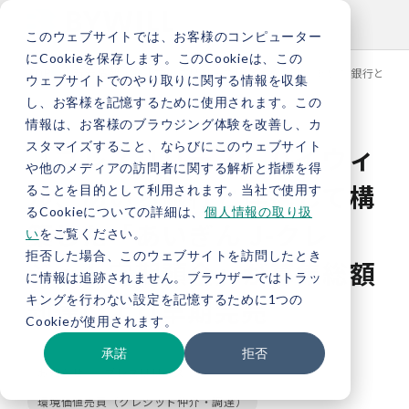
このウェブサイトでは、お客様のコンピューター
にCookieを保存します。このCookieは、この
TOP
新着情報
【プレスリリース】バイウィル、あいち銀行と連携
ウェブサイトでのやり取りに関する情報を収集
し、お客様を記憶するために使用されます。この
情報は、お客様のブラウジング体験を改善し、カ
スタマイズすること、ならびにこのウェブサイト
【プレスリリース】バイウィ
や他のメディアの訪問者に関する解析と指標を得
ル、あいち銀行と連携して構
ることを目的として利用されます。当社で使用す
るCookieについての詳細は、
個人情報の取り扱
築した「あいぎん J-クレ
い
をご覧ください。
拒否した場合、このウェブサイトを訪問したとき
ジット定期預金」が募集総額
に情報は追跡されません。ブラウザーではトラッ
キングを行わない設定を記憶するために1つの
到達により早期完売
Cookieが使用されます。
承諾
拒否
お知らせ
プレスリリース
環境価値売買（クレジット仲介・調達）