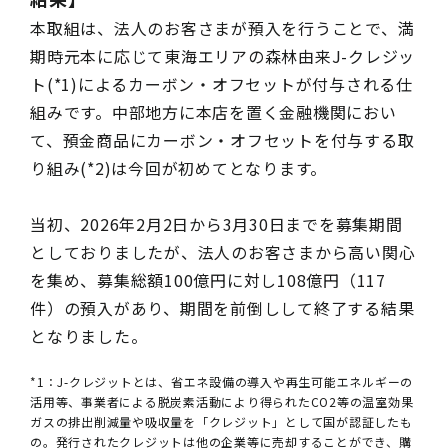
本取組は、法人のお客さまが預入を行うことで、満
期時元本に応じて東海エリアの森林由来J-クレジッ
ト(*1)によるカーボン・オフセットが付与される仕
組みです。中部地方に本店を置く金融機関におい
て、預金商品にカーボン・オフセットを付与する取
り組み(*2)は今回が初めてとなります。
当初、2026年2月2日から3月30日までを募集期間
としておりましたが、法人のお客さまから高い関心
を集め、募集総額100億円に対し108億円（117
件）の預入があり、期間を前倒しして終了する結果
となりました。
*1：J-クレジットとは、省エネ設備の導入や再生可能エネルギーの
活用等、事業者による脱炭素活動により得られたCO2等の温室効果
ガスの排出削減量や吸収量を「クレジット」として国が認証したも
の。発行されたクレジットは他の企業等に売却することができ、購