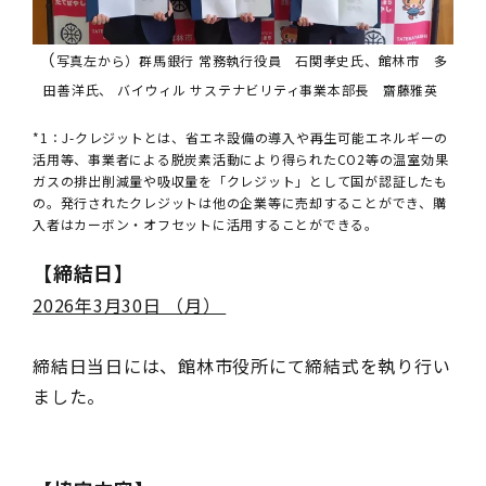
（
写真左から）群馬銀行 常務執行役員 石関孝史氏、館林市 多
田善洋氏、 バイウィル サステナビリティ事業本部⻑ 齋藤雅英
*1：J-クレジットとは、省エネ設備の導入や再生可能エネルギーの
活用等、事業者による脱炭素活動により得られたCO2等の温室効果
ガスの排出削減量や吸収量を「クレジット」として国が認証したも
の。発行されたクレジットは他の企業等に売却することができ、購
入者はカーボン・オフセットに活用することができる。
【締結日】
2026年3月30日 （月）
締結日当日には、館林市役所にて締結式を執り行い
ました。