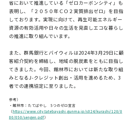
省において推進している「ゼロカーボンシティ」も
表明し、「２０５０年ＣＯ２実質排出ゼロ」を目指
しております。実現に向けて、再生可能エネルギー
資源の有効活用や日々の生活を見直しエコな暮らし
の推進に取り組んでいます。
また、群馬銀行とバイウィルは2024年3月29日に顧
客紹介契約を締結し、地域の脱炭素をともに目指し
てきました。今回、館林市においては新たな取り組
みとなるJ-クレジット創出・活用を進めるため、3
者での連携協定に至りました。
参考）
・館林市：たてばやし 5つのゼロ宣言
（
https://www.city.tatebayashi.gunma.jp/s024/kurashi/120/0
80/050/sengen.pdf
）