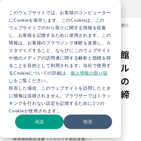
このウェブサイトでは、お客様のコンピューター
にCookieを保存します。このCookieは、この
TOP
新着情報
【プレスリリース】群馬県館林市、群馬銀行、バ
ウェブサイトでのやり取りに関する情報を収集
し、お客様を記憶するために使用されます。この
情報は、お客様のブラウジング体験を改善し、カ
スタマイズすること、ならびにこのウェブサイト
【プレスリリース】群馬県館
や他のメディアの訪問者に関する解析と指標を得
林市、群馬銀行、バイウィル
ることを目的として利用されます。当社で使用す
るCookieについての詳細は、
個人情報の取り扱
が「カーボンニュートラルの
い
をご覧ください。
拒否した場合、このウェブサイトを訪問したとき
取組に関する連携協定」を締
に情報は追跡されません。ブラウザーではトラッ
キングを行わない設定を記憶するために1つの
結
Cookieが使用されます。
承諾
拒否
お知らせ
プレスリリース
環境価値創出支援（クレジット創出支援）