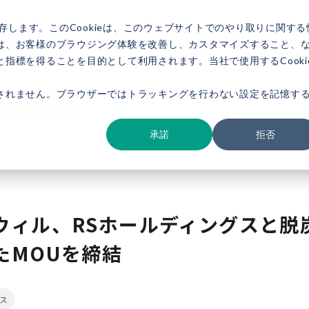
存します。このCookieは、このウェブサイトでのやり取りに関する
は、お客様のブラウジング体験を改善し、カスタマイズすること、
指標を得ることを目的として利用されます。当社で使用するCooki
ービス紹介
事例紹介
新着情報
セミナー
お役立ち情報
会社概要
されません。ブラウザーではトラッキングを行わない設定を記憶す
ダウンロード
お問い合わせ
承諾
拒否
ル、RSホールディングスと脱炭素および環境価値創出領域における協業に
ウィル、RSホールディングスと脱
たMOUを締結
ス