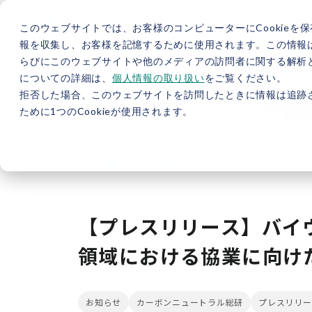
このウェブサイトでは、お客様のコンピューターにCookieを保
報を収集し、お客様を記憶するために使用されます。この情報
らびにこのウェブサイトや他のメディアの訪問者に関する解析と
5分で分かるバイウィル
カーボンニュートラル総研
サ
についての詳細は、
個人情報の取り扱い
をご覧ください。
拒否した場合、このウェブサイトを訪問したときに情報は追跡
JP
/
EN
採用情報
資料
ために1つのCookieが使用されます。
TOP
新着情報
【プレスリリース】バイウィ
【プレスリリース】バイ
領域における協業に向け
お知らせ
カーボンニュートラル総研
プレスリリー