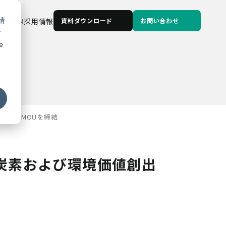
情
JP
/
EN
採用情報
資料ダウンロード
お問い合わせ
な
e
る
向けたMOUを締結
炭素および環境価値創出