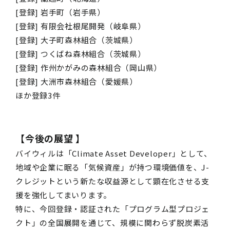
[
登録
]
岩手町（
岩手
県）
[
登録
]
有限会社根尾開発（
岐阜
県）
[
登録
]
大子町森林
組合
（
茨城
県）
[
登録
]
つくばね森林組合（
茨城
県）
[
登録
]
作州かがみの森林組合（
岡山
県）
[
登録
]
大洲市森林組合（
愛媛
県）
ほか登録3件
【今後の展望 】
バイウィルは「Climate Asset Developer」として、
地域や企業に眠る「気候資産」が持つ環境価値を、J-
クレジットという新たな収益源として顕在化させる支
援を強化してまいります。
特に、今回登録・認証された「プログラム型プロジェ
クト」の全国展開を通じて、規模に関わらず脱炭素活