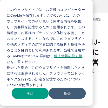
このウェブサイトでは、お客様のコンピューター
にCookieを保存します。このCookieは、この
TOP
新着情報
【プレスリリース】第68回J-クレジット制度認証
ウェブサイトでのやり取りに関する情報を収集
し、お客様を記憶するために使用されます。この
情報は、お客様のブラウジング体験を改善し、カ
スタマイズすること、ならびにこのウェブサイト
【プレスリリース】第68回J-
や他のメディアの訪問者に関する解析と指標を得
クレジット制度認証委員会に
ることを目的として利用されます。当社で使用す
るCookieについての詳細は、
個人情報の取り扱
て、バイウィルが支援・運営
い
をご覧ください。
拒否した場合、このウェブサイトを訪問したとき
するプロジェクト計18件が
に情報は追跡されません。ブラウザーではトラッ
キングを行わない設定を記憶するために1つの
登録、認証
Cookieが使用されます。
承諾
拒否
お知らせ
プレスリリース