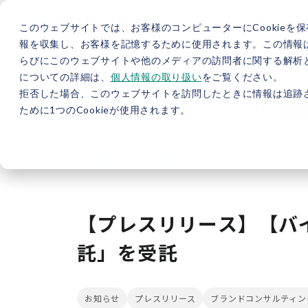
このウェブサイトでは、お客様のコンピューターにCookieを保
報を収集し、お客様を記憶するために使用されます。この情報
らびにこのウェブサイトや他のメディアの訪問者に関する解析と
5分で分かるバイウィル
カーボンニュートラル総研
サ
についての詳細は、
個人情報の取り扱い
をご覧ください。
拒否した場合、このウェブサイトを訪問したときに情報は追跡
JP
/
EN
採用情報
資料
ために1つのCookieが使用されます。
TOP
新着情報
【プレスリリース】【バイウ
【プレスリリース】【バ
託」を受託
お知らせ
プレスリリース
ブランドコンサルティン