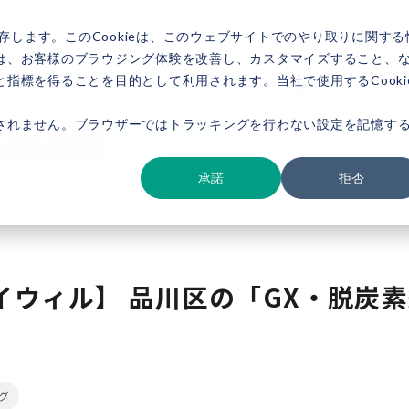
存します。このCookieは、このウェブサイトでのやり取りに関する
は、お客様のブラウジング体験を改善し、カスタマイズすること、
指標を得ることを目的として利用されます。当社で使用するCooki
ービス紹介
事例紹介
新着情報
セミナー
お役立ち情報
会社概要
されません。ブラウザーではトラッキングを行わない設定を記憶す
ダウンロード
お問い合わせ
承諾
拒否
ィル】 品川区の「GX・脱炭素経営推進支援事業業務委託」を受託
イウィル】 品川区の「GX・脱炭
グ