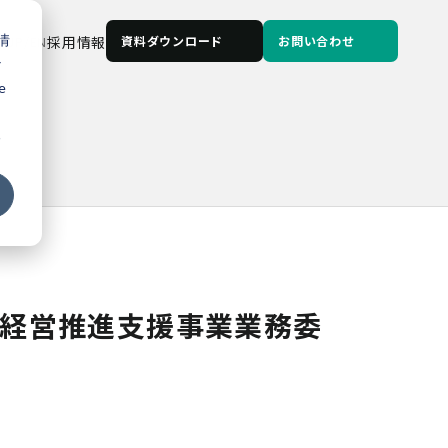
情
JP
/
EN
採用情報
資料ダウンロード
お問い合わせ
な
e
る
素経営推進支援事業業務委