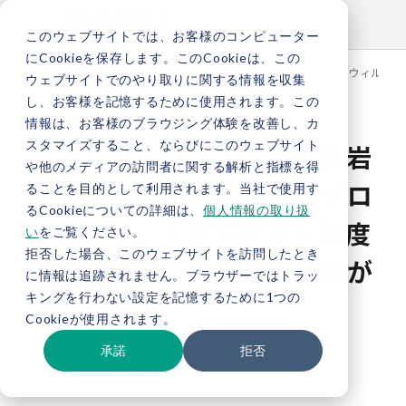
このウェブサイトでは、お客様のコンピューター
にCookieを保存します。このCookieは、この
TOP
新着情報
【プレスリリース】岩手県岩手町とバイウィルの共
ウェブサイトでのやり取りに関する情報を収集
し、お客様を記憶するために使用されます。この
情報は、お客様のブラウジング体験を改善し、カ
スタマイズすること、ならびにこのウェブサイト
【プレスリリース】岩手県岩
や他のメディアの訪問者に関する解析と指標を得
手町とバイウィルの共同プロ
ることを目的として利用されます。当社で使用す
るCookieについての詳細は、
個人情報の取り扱
ジェクト、J-クレジット制度
い
をご覧ください。
拒否した場合、このウェブサイトを訪問したとき
におけるプロジェクト登録が
に情報は追跡されません。ブラウザーではトラッ
キングを行わない設定を記憶するために1つの
完了
Cookieが使用されます。
承諾
拒否
お知らせ
プレスリリース