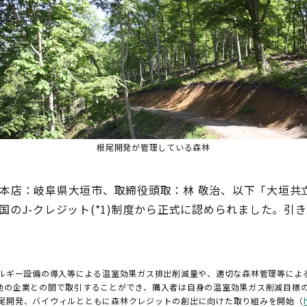
根尾開発が管理している森林
本店：岐阜県大垣市、取締役頭取：林 敬治、以下「大垣共
のJ-クレジット(*1)制度から正式に認められました。引
ネルギー設備の導入等による温室効果ガス排出削減量や、適切な森林管理等によ
、他の企業との間で取引することができ、購入者は自身の温室効果ガス削減目標
根尾開発、バイウィルとともに森林クレジットの創出に向けた取り組みを開始（