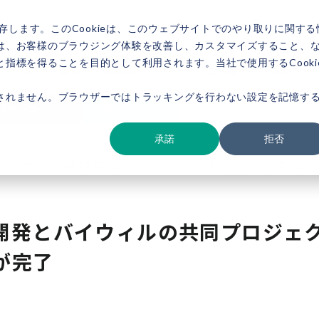
存します。このCookieは、このウェブサイトでのやり取りに関する
は、お客様のブラウジング体験を改善し、カスタマイズすること、
指標を得ることを目的として利用されます。当社で使用するCooki
ービス紹介
事例紹介
新着情報
セミナー
お役立ち情報
会社概要
されません。ブラウザーではトラッキングを行わない設定を記憶す
ダウンロード
お問い合わせ
承諾
拒否
とバイウィルの共同プロジェクト、J-クレジット制度におけるプロジェク
開発とバイウィルの共同プロジェク
が完了