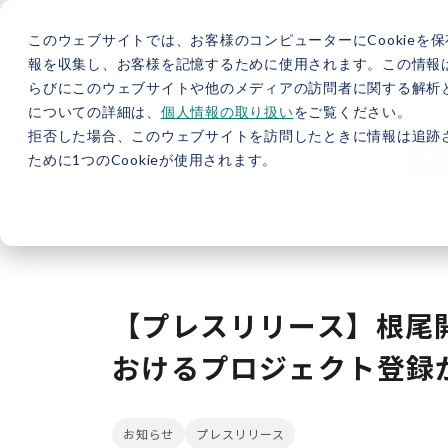
このウェブサイトでは、お客様のコンピューターにCookieを保
報を収集し、お客様を記憶するために使用されます。この情報
らびにこのウェブサイトや他のメディアの訪問者に関する解析と
5分で分かるバイウィル
カーボンニュートラル総研
サ
についての詳細は、
個人情報の取り扱い
をご覧ください。
拒否した場合、このウェブサイトを訪問したときに情報は追跡
JP
/
EN
採用情報
資料
ために1つのCookieが使用されます。
TOP
新着情報
【プレスリリース】根尾開発
【プレスリリース】根尾
おけるプロジェクト登録
お知らせ
プレスリリース