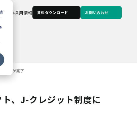
情
JP
/
EN
採用情報
資料ダウンロード
お問い合わせ
な
e
る
ト登録が完了
ト、J-クレジット制度に