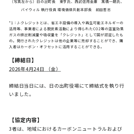
（写真左から）日の出町長 東亨氏、西武信用金庫 髙橋一朗氏、
バイウィル 執行役員 環境価値共創本部長 前田哲志
*1：J-クレジットとは、省エネ設備の導入や再生可能エネルギーの
活用等、事業者による脱炭素活動により得られたCO2等の温室効果
ガスの排出削減量や吸収量を「クレジット」として国が認証したも
の。発行されたクレジットは他の企業等に売却することができ、購
入者はカーボン・オフセットに活用することができる。
【締結日】
2026年4月24日 （金）
締結日当日には、日の出町役場にて締結式を執り行
いました。
【協定内容】
3者は、地域におけるカーボンニュートラルおよび