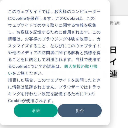
このウェブサイトでは、お客様のコンピューター
にCookieを保存します。このCookieは、この
TOP
新着情報
【プレスリリース】東京都日の出町、西武信用金庫
ウェブサイトでのやり取りに関する情報を収集
し、お客様を記憶するために使用されます。この
情報は、お客様のブラウジング体験を改善し、カ
スタマイズすること、ならびにこのウェブサイト
【プレスリリース】東京都日
や他のメディアの訪問者に関する解析と指標を得
の出町、西武信用金庫、バイ
ることを目的として利用されます。当社で使用す
るCookieについての詳細は、
個人情報の取り扱
ウィルが環境価値に関する連
い
をご覧ください。
拒否した場合、このウェブサイトを訪問したとき
携協定を締結
に情報は追跡されません。ブラウザーではトラッ
キングを行わない設定を記憶するために1つの
Cookieが使用されます。
お知らせ
プレスリリース
承諾
拒否
2026.05.01