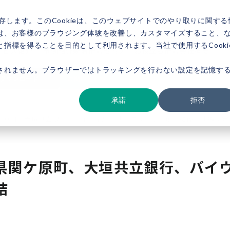
存します。このCookieは、このウェブサイトでのやり取りに関する
は、お客様のブラウジング体験を改善し、カスタマイズすること、
指標を得ることを目的として利用されます。当社で使用するCooki
ービス紹介
事例紹介
新着情報
セミナー
お役立ち情報
会社概要
されません。ブラウザーではトラッキングを行わない設定を記憶す
ダウンロード
お問い合わせ
承諾
拒否
ケ原町、大垣共立銀行、バイウィルが「J-クレジット創出に係る連携協定
県関ケ原町、大垣共立銀行、バイウ
結