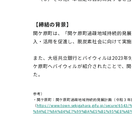
【締結の背景】
関ケ原町は、「関ケ原町過疎地域持続的発展
入・活用を促進し、脱炭素社会に向けて実
また、大垣共立銀行とバイウィルは2023
ケ原町へバイウィルが紹介されたことで、関
た。
参考）
・関ケ原町：関ケ原町過疎地域持続的発展計画（令和３年
（
https://www.town.sekigahara.gifu.jp/sec
%9A%E7%9A%84%E7%99%BA%E5%B1%95%E8%A8%8