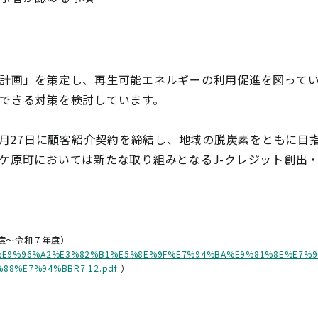
計画」を策定し、再生可能エネルギーの利用促進を図って
施できる対策を検討しています。
年9月27日に顧客紹介契約を締結し、地域の脱炭素をともに
ケ原町においては新たな取り組みとなるJ-クレジット創出
度～令和７年度）
ure/6543/%E9%96%A2%E3%82%B1%E5%8E%9F%E7%94%BA%E9%81%8E%
8%E7%94%BBR7.12.pdf
）