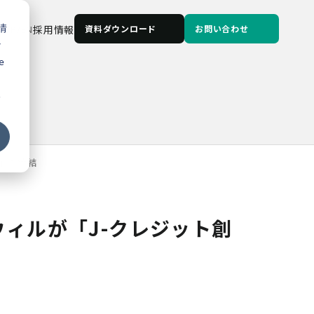
情
JP
/
EN
採用情報
資料ダウンロード
お問い合わせ
な
e
る
」を締結
ィルが「J-クレジット創