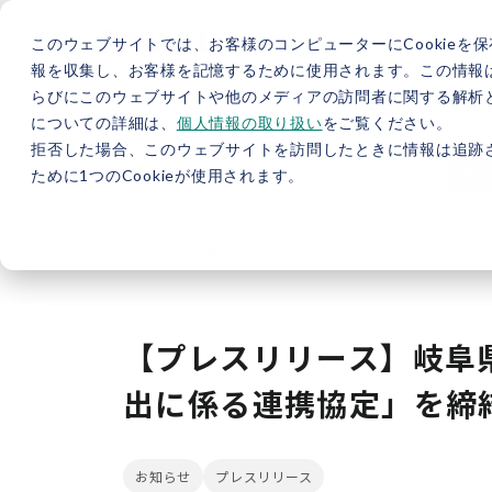
このウェブサイトでは、お客様のコンピューターにCookieを保
報を収集し、お客様を記憶するために使用されます。この情報
らびにこのウェブサイトや他のメディアの訪問者に関する解析と
5分で分かるバイウィル
カーボンニュートラル総研
サ
についての詳細は、
個人情報の取り扱い
をご覧ください。
拒否した場合、このウェブサイトを訪問したときに情報は追跡
JP
/
EN
採用情報
資料
ために1つのCookieが使用されます。
TOP
新着情報
【プレスリリース】岐阜県関
【プレスリリース】岐阜
出に係る連携協定」を締
お知らせ
プレスリリース