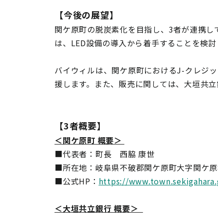
【今後の展望】
関ケ原町の脱炭素化を目指し、3者が連携し
は、LED設備の導入から着手することを検
バイウィルは、関ケ原町におけるJ-クレジ
援します。また、販売に関しては、大垣共立
【3者概要】
＜関ケ原町 概要＞
■代表者：町長 西脇 康世
■所在地：岐阜県不破郡関ケ原町大字関ケ原89
■公式HP：
https://www.town.sekigahara.g
＜大垣共立銀行 概要＞