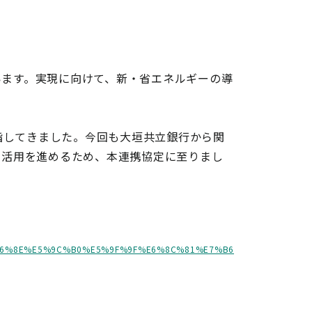
います。実現に向けて、新・省エネルギーの導
目指してきました。今回も大垣共立銀行から関
・活用を進めるため、本連携協定に至りまし
E7%96%8E%E5%9C%B0%E5%9F%9F%E6%8C%81%E7%B6