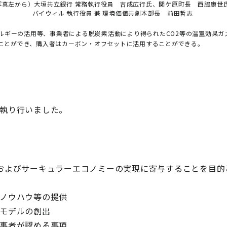
写真左から）大垣共立銀行 常務執行役員 吉成広行氏、関ケ原町長 西脇康世
バイウィル 執行役員 兼 環境価値共創本部長 前田哲志
ネルギーの活用等、事業者による脱炭素活動により得られたCO2等の温室効果
ことができ、購入者はカーボン・オフセットに活用することができる。
を執り行いました。
およびサーキュラーエコノミーの実現に寄与することを目的
ノウハウ等の提供
モデルの創出
事者が認める事項