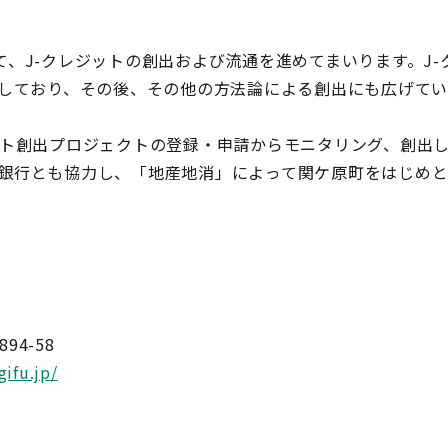
て、J-クレジットの創出および流通を進めてまいります。J
討しており、その後、その他の方法論による創出にも広げて
ット創出プロジェクトの登録・申請からモニタリング、創出
銀行とも協力し、「地産地消」によって関ケ原町をはじめ
4-58
ifu.jp/