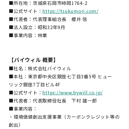
■所在地：茨城県石岡市柿岡1764-2
■公式サイト：
https://tsukumori.com/
■代表者：代表理事組合長 櫻井 信
■法人設立：昭和32年9月
■事業内容：林業
【バイウィル 概要】
■社名：株式会社バイウィル
■本社：東京都中央区銀座七丁目3番5号 ヒュー
リック銀座7丁目ビル4F
■公式サイト：
https://www.bywill.co.jp/
■代表者：代表取締役社長 下村 雄一郎
■事業内容：
・環境価値創出支援事業（カーボンクレジット等の
創出）