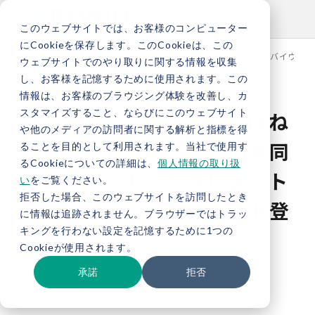
このウェブサイトでは、お客様のコンピューター
にCookieを保存します。このCookieは、この
TOP
新着情報
【プレスリリース】つくばね森林組合とバイウィル
ウェブサイトでのやり取りに関する情報を収集
し、お客様を記憶するために使用されます。この
情報は、お客様のブラウジング体験を改善し、カ
スタマイズすること、ならびにこのウェブサイト
【プレスリリース】つくばね
や他のメディアの訪問者に関する解析と指標を得
森林組合とバイウィルの共同
ることを目的として利用されます。当社で使用す
るCookieについての詳細は、
個人情報の取り扱
プロジェクト、J-クレジット
い
をご覧ください。
拒否した場合、このウェブサイトを訪問したとき
制度におけるプロジェクト登
に情報は追跡されません。ブラウザーではトラッ
キングを行わない設定を記憶するために1つの
録が完了
Cookieが使用されます。
承諾
拒否
お知らせ
プレスリリース