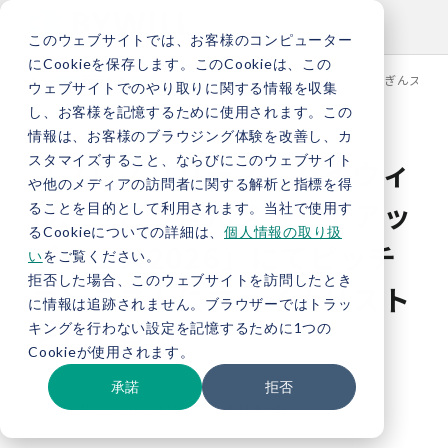
このウェブサイトでは、お客様のコンピューター
にCookieを保存します。このCookieは、この
TOP
新着情報
【プレスリリース】バイウィル、「ごうぎんスター
ウェブサイトでのやり取りに関する情報を収集
し、お客様を記憶するために使用されます。この
情報は、お客様のブラウジング体験を改善し、カ
スタマイズすること、ならびにこのウェブサイト
【プレスリリース】バイウィ
や他のメディアの訪問者に関する解析と指標を得
ル、「ごうぎんスタートアッ
ることを目的として利用されます。当社で使用す
るCookieについての詳細は、
個人情報の取り扱
プフェス2026」にてピッチ
い
をご覧ください。
拒否した場合、このウェブサイトを訪問したとき
コンテストにファイナリスト
に情報は追跡されません。ブラウザーではトラッ
キングを行わない設定を記憶するために1つの
として登壇
Cookieが使用されます。
承諾
拒否
お知らせ
プレスリリース
下村雄一郎