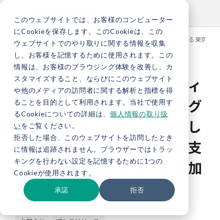
このウェブサイトでは、お客様のコンピューター
にCookieを保存します。このCookieは、この
TOP
新着情報
【プレスリリース】バイウィルが運営する東京都
ウェブサイトでのやり取りに関する情報を収集
し、お客様を記憶するために使用されます。この
情報は、お客様のブラウジング体験を改善し、カ
スタマイズすること、ならびにこのウェブサイト
【プレスリリース】バイウィ
や他のメディアの訪問者に関する解析と指標を得
ルが運営する東京都のプログ
ることを目的として利用されます。当社で使用す
るCookieについての詳細は、
個人情報の取り扱
ラム型プロジェクトを活用し
い
をご覧ください。
拒否した場合、このウェブサイトを訪問したとき
たカーボンクレジット創出支
に情報は追跡されません。ブラウザーではトラッ
キングを行わない設定を記憶するために1つの
援事業に東京都立川市の参加
Cookieが使用されます。
が決定
承諾
拒否