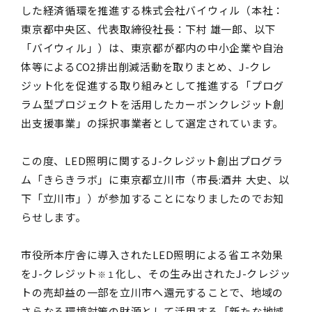
した経済循環を推進する株式会社バイウィル（本社：
東京都中央区、代表取締役社長：下村 雄一郎、以下
「バイウィル」）は、東京都が都内の中小企業や自治
体等によるCO2排出削減活動を取りまとめ、J-クレ
ジット化を促進する取り組みとして推進する「プログ
ラム型プロジェクトを活用したカーボンクレジット創
出支援事業」の採択事業者として選定されています。
この度、LED照明に関するJ-クレジット創出プログラ
ム「きらきラボ」に東京都立川市（市長:酒井 大史、以
下「立川市」）が参加することになりましたのでお知
らせします。
市役所本庁舎に導入されたLED照明による省エネ効果
をJ-クレジット
化し、その生み出されたJ-クレジッ
※１
トの売却益の一部を立川市へ還元することで、地域の
さらなる環境対策の財源として活用する「新たな地域