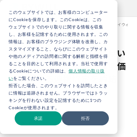
このウェブサイトでは、お客様のコンピューター
にCookieを保存します。このCookieは、この
TOP
新着情報
【プレスリリース】三重県いなべ市とバイウィルが
ウェブサイトでのやり取りに関する情報を収集
し、お客様を記憶するために使用されます。この
情報は、お客様のブラウジング体験を改善し、カ
スタマイズすること、ならびにこのウェブサイト
【プレスリリース】三重県い
や他のメディアの訪問者に関する解析と指標を得
なべ市とバイウィルが環境価
ることを目的として利用されます。当社で使用す
るCookieについての詳細は、
個人情報の取り扱
値に関する連携協定を締結
い
をご覧ください。
拒否した場合、このウェブサイトを訪問したとき
に情報は追跡されません。ブラウザーではトラッ
お知らせ
プレスリリース
キングを行わない設定を記憶するために1つの
Cookieが使用されます。
環境価値創出支援（クレジット創出支援）
承諾
拒否
2026.06.11