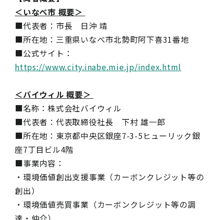
＜いなべ市 概要＞
■代表者：市長 日沖 靖
■所在地：三重県いなべ市北勢町阿下喜31番地
■公式サイト：
https://www.city.inabe.mie.jp/index.html
＜バイウィル 概要＞
■名称：株式会社バイウィル
■代表者：代表取締役社長 下村 雄一郎
■所在地：東京都中央区銀座7-3-5ヒューリック銀
座7丁目ビル4階
■事業内容：
・環境価値創出支援事業（カーボンクレジット等の
創出）
・環境価値売買事業（カーボンクレジット等の調
達・仲介）