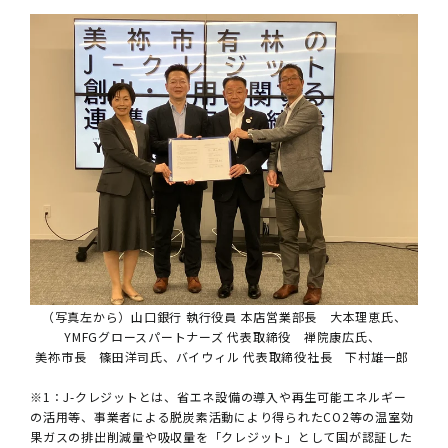
（写真左から）山口銀行 執行役員 本店営業部長 大本理恵氏、
YMFGグロースパートナーズ 代表取締役 禅院康広氏、
美祢市長 篠田洋司氏、バイウィル 代表取締役社長 下村雄一郎
※1：J-クレジットとは、省エネ設備の導入や再生可能エネルギー
の活用等、事業者による脱炭素活動により得られたCO2等の温室効
果ガスの排出削減量や吸収量を「クレジット」として国が認証した