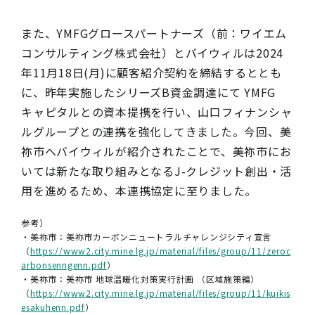
また、YMFGグロースパートナーズ（前：ワイエム
コンサルティング株式会社）とバイウィルは2024
年11月18日(月)に顧客紹介契約を締結するととも
に、昨年実施したシリーズB資金調達にて YMFG
キャピタルとの資本提携を行い、山口フィナンシャ
ルグループとの連携を強化してきました。今回、美
祢市へバイウィルが紹介されたことで、美祢市にお
いては新たな取り組みとなるJ-クレジット創出・活
用を進めるため、本連携協定に至りました。
参考）
・美祢市：美祢市カーボンニュートラルチャレンジシティ宣言
（
https://www2.city.mine.lg.jp/material/files/group/11/zeroc
arbonsenngenn.pdf
）
・美祢市：美祢市 地球温暖化対策実行計画 （区域施策編）
（
https://www2.city.mine.lg.jp/material/files/group/11/kuikis
esakuhenn.pdf
）