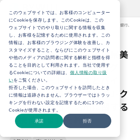
このウェブサイトでは、お客様のコンピューター
にCookieを保存します。このCookieは、この
TOP
新着情報
【プレスリリース】山口県美祢市、山口銀行、YM
ウェブサイトでのやり取りに関する情報を収集
し、お客様を記憶するために使用されます。この
情報は、お客様のブラウジング体験を改善し、カ
スタマイズすること、ならびにこのウェブサイト
【プレスリリース】山口県美
や他のメディアの訪問者に関する解析と指標を得
祢市、山口銀行、YMFGグ
ることを目的として利用されます。当社で使用す
るCookieについての詳細は、
個人情報の取り扱
ロースパートナーズとバイ
い
をご覧ください。
拒否した場合、このウェブサイトを訪問したとき
ウィルが「美祢市有林のJ-ク
に情報は追跡されません。ブラウザーではトラッ
キングを行わない設定を記憶するために1つの
レジット創出・活用に関する
Cookieが使用されます。
連携協定書」を締結
承諾
拒否