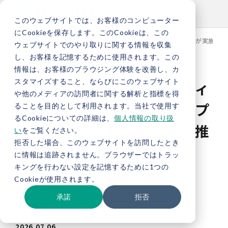
このウェブサイトでは、お客様のコンピューター
にCookieを保存します。このCookieは、この
TOP
新着情報
【プレスリリース】バイウィル、滋賀県が実施する
ウェブサイトでのやり取りに関する情報を収集
し、お客様を記憶するために使用されます。この
情報は、お客様のブラウジング体験を改善し、カ
スタマイズすること、ならびにこのウェブサイト
【プレスリリース】バイウィ
や他のメディアの訪問者に関する解析と指標を得
ル、滋賀県が実施する「サプ
ることを目的として利用されます。当社で使用す
るCookieについての詳細は、
個人情報の取り扱
ライチェーンでの脱炭素化推
い
をご覧ください。
拒否した場合、このウェブサイトを訪問したとき
進事業」に採択決定
に情報は追跡されません。ブラウザーではトラッ
キングを行わない設定を記憶するために1つの
Cookieが使用されます。
お知らせ
プレスリリース
承諾
拒否
環境価値創出支援（クレジット創出支援）
2026.07.06