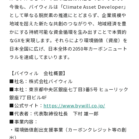
今後も、バイウィルは「Climate Asset Developer」
として単なる脱炭素の推進にとどまらず、企業規模や
地域を超えた新たな共創のつながりや、地域経済を豊
かにする持続可能な資金循環を生み出すことで本質的
なGXを実現します。それらにより環境価値（資産）を
日本全国に広げ、日本全体の2050年カーボンニュート
ラルを達成してまいります。
【バイウィル 会社概要】
■社名：株式会社バイウィル
■本社：東京都中央区銀座七丁目3番5号 ヒューリック
銀座7丁目ビル4F
■公式サイト：
https://www.bywill.co.jp/
■代表者：代表取締役社長 下村 雄一郎
■事業内容：
・環境価値創出支援事業（カーボンクレジット等の創
出）