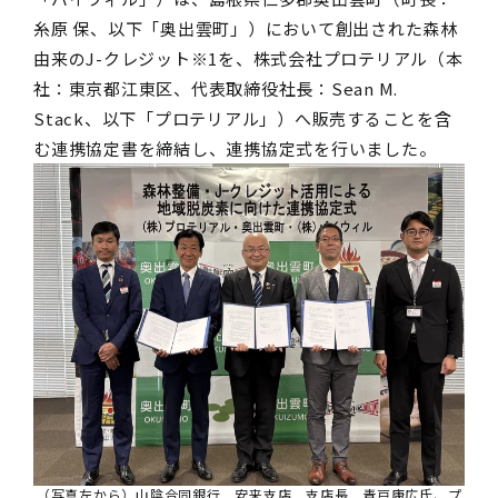
糸原 保、以下「奥出雲町」）において創出された森林
由来のJ-クレジット※1を、株式会社プロテリアル（本
社：東京都江東区、代表取締役社長：Sean M.
Stack、以下「プロテリアル」）へ販売することを含
む連携協定書を締結し、連携協定式を行いました。
（写真左から）山陰合同銀行 安来支店 支店長 青戸康広氏、プ