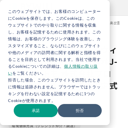
このウェブサイトでは、お客様のコンピューター
にCookieを保存します。このCookieは、この
TOP
新着情報
【プレスリリース】バイウィル、島根県奥出雲町の
ウェブサイトでのやり取りに関する情報を収集
し、お客様を記憶するために使用されます。この
情報は、お客様のブラウジング体験を改善し、カ
スタマイズすること、ならびにこのウェブサイト
【プレスリリース】バイウィ
や他のメディアの訪問者に関する解析と指標を得
ル、島根県奥出雲町の森林J-
ることを目的として利用されます。当社で使用す
るCookieについての詳細は、
個人情報の取り扱
クレジットを 株式会社プロ
い
をご覧ください。
拒否した場合、このウェブサイトを訪問したとき
テリアルへ販売、連携協定式
に情報は追跡されません。ブラウザーではトラッ
キングを行わない設定を記憶するために1つの
を開催
Cookieが使用されます。
承諾
拒否
お知らせ
プレスリリース
環境価値売買（クレジット仲介・調達）