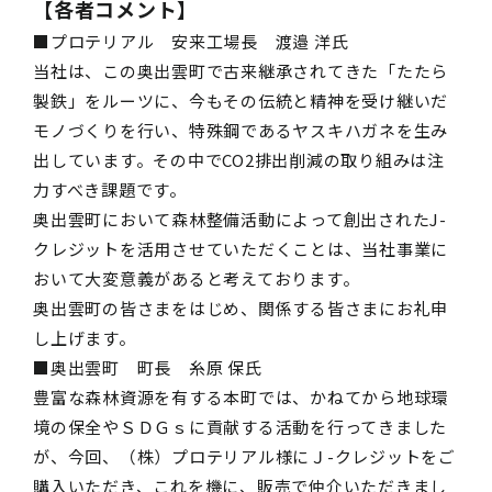
【
各者コメント
】
■プロテリアル 安来工場長 渡邉 洋氏
当社は、この奥出雲町で古来継承されてきた「たたら
製鉄」をルーツに、今もその伝統と精神を受け継いだ
モノづくりを行い、特殊鋼であるヤスキハガネを生み
出しています。その中でCO2
排出削減の取り組みは注
力すべき課題です。
奥出雲町において森林整備活動によって創出されたJ-
クレジットを活用させていただくことは、当社事業に
おいて大変意義があると考えております。
奥出雲町の皆さまをはじめ、関係する皆さまにお礼申
し上げます。
■奥出雲町 町長 糸原 保氏
豊富な森林資源を有する本町では、かねてから地球環
境の保全やＳＤＧｓに貢献する活動を行ってきました
が、今回、（株）プロテリアル様にＪ-クレジットをご
購入いただき、これを機に、販売で仲介いただきまし