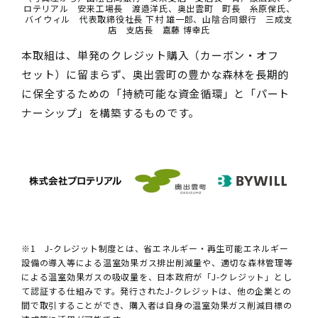
ロテリアル 安来工場長 渡邉洋氏、奥出雲町 町長 糸原保氏、
バイウィル 代表取締役社長 下村 雄一郎、山陰合同銀行 三成支
店 支店長 嘉藤 博幸氏
本取組は、単発のクレジット購入（カーボン・オフ
セット）に留まらず、奥出雲町の豊かな森林を長期的
に保全するための「持続可能な資金循環」と「パート
ナーシップ」を構築するものです。
※1 J-クレジット制度とは、省エネルギー・再生可能エネルギー
設備の導入等による温室効果ガス排出削減量や、適切な森林管理等
による温室効果ガスの吸収量を、日本政府が「J-クレジット」とし
て認証する仕組みです。発行されたJ-クレジットは、他の企業との
間で取引することができ、購入者は自身の温室効果ガス削減目標の