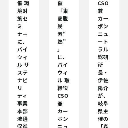
催 環
催
CSO
境対
「東
兼
策セ
商脱
カー
ミ
炭
ボン
ナー
素“
ニュ
に、
塾”
ート
バイ
」
ラル
ウィ
に、
総研
ル サ
バイ
所
ステ
ウィ
長・
ナビ
ル 取
伊佐
リ
締役
陽介
ティ
CSO
が、
事業
兼
岐阜
本部
カー
県主
流通
ボン
催の
促進
ニュ
「森