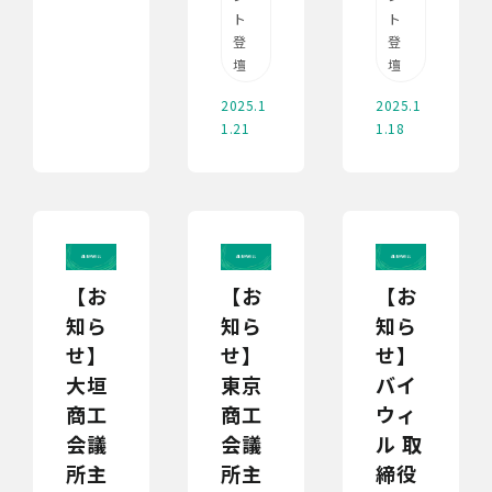
ト
ト
登
登
壇
壇
2025.1
2025.1
1.21
1.18
【お
【お
【お
知ら
知ら
知ら
せ】
せ】
せ】
大垣
東京
バイ
商工
商工
ウィ
会議
会議
ル 取
所主
所主
締役