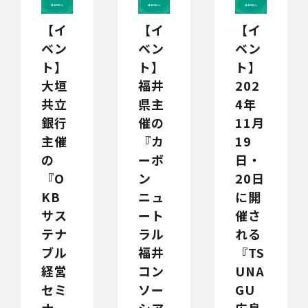
【イ
【イ
【イ
ベン
ベン
ベン
ト】
ト】
ト】
大垣
福井
202
共立
県主
4年
銀行
催の
11月
主催
『カ
19
の
ーボ
日・
『O
ン
20日
KB
ニュ
に開
サス
ート
催さ
テナ
ラル
れる
ブル
福井
『TS
経営
コン
UNA
セミ
ソー
GU