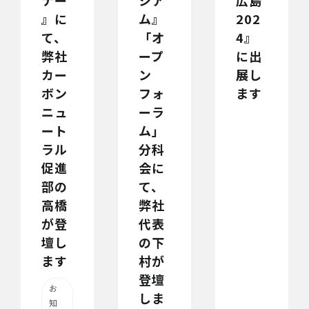
ナー
シア
広島
』に
ム』
202
て、
「オ
4』
弊社
ープ
に出
カー
ン
展し
ボン
フォ
ます
ニュ
ーラ
ート
ム」
ラル
分科
促進
会に
部の
て、
高橋
弊社
が登
代表
壇し
の下
ます
村が
登壇
お
しま
知