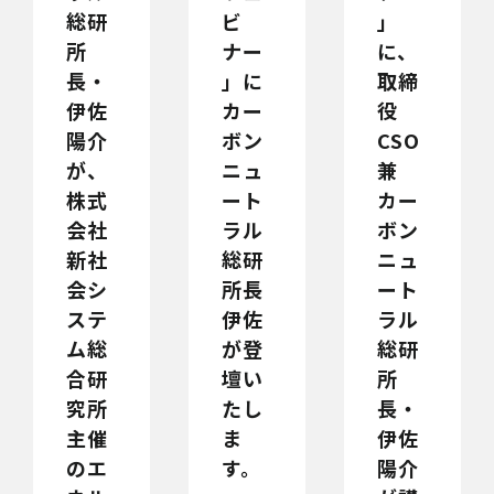
総研
ビ
」
所
ナー
に、
長・
」に
取締
伊佐
カー
役
陽介
ボン
CSO
が、
ニュ
兼
株式
ート
カー
会社
ラル
ボン
新社
総研
ニュ
会シ
所長
ート
ステ
伊佐
ラル
ム総
が登
総研
合研
壇い
所
究所
たし
長・
主催
ま
伊佐
のエ
す。
陽介