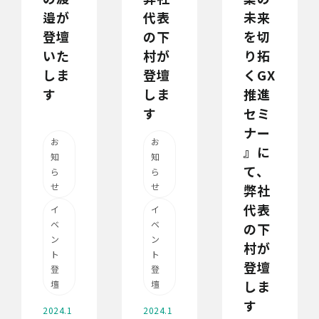
邉が
代表
未来
登壇
の下
を切
いた
村が
り拓
しま
登壇
くGX
す
しま
推進
す
セミ
ナー
お
お
』に
知
知
て、
ら
ら
せ
せ
弊社
代表
イ
イ
ベ
ベ
の下
ン
ン
村が
ト
ト
登壇
登
登
しま
壇
壇
す
2024.1
2024.1