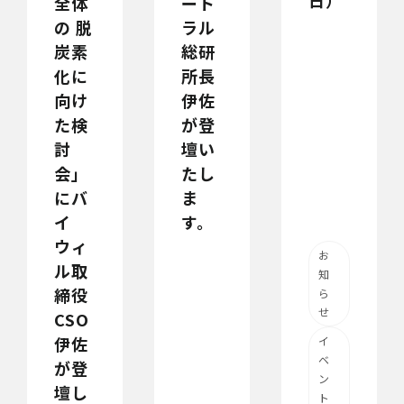
ート
全体
ラル
の 脱
総研
炭素
所長
化に
伊佐
向け
が登
た検
壇い
討
たし
会」
ま
にバ
す。
イ
ウィ
お
ル取
知
締役
ら
せ
CSO
伊佐
イ
ベ
が登
ン
壇し
ト