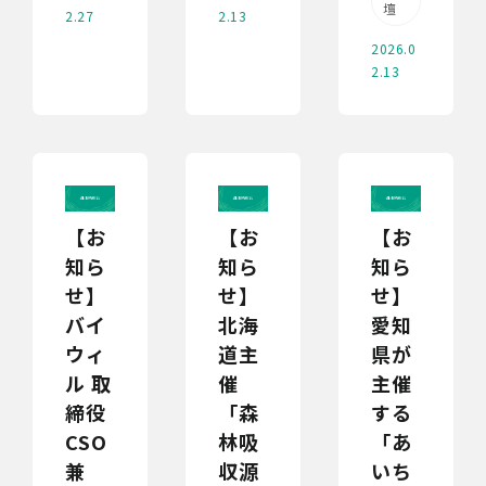
壇
2.13
2.27
2026.0
2.13
【お
【お
【お
知ら
知ら
知ら
せ】
せ】
せ】
バイ
北海
愛知
ウィ
道主
県が
ル 取
催
主催
締役
「森
する
CSO
林吸
「あ
兼
収源
いち