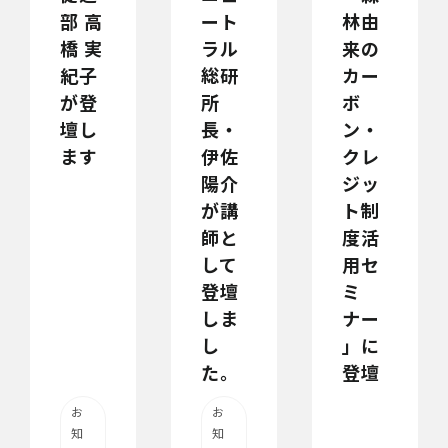
部 高
ート
林由
橋 実
ラル
来の
紀子
総研
カー
が登
所
ボ
壇し
長・
ン・
ます
伊佐
クレ
陽介
ジッ
が講
ト制
師と
度活
して
用セ
登壇
ミ
しま
ナー
し
」に
た。
登壇
お
お
知
知