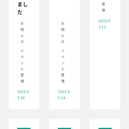
まし
登
壇
た
2025.0
お
お
2.12
知
知
ら
ら
せ
せ
イ
イ
ベ
ベ
ン
ン
ト
ト
登
登
壇
壇
2025.0
2025.0
5.16
5.30