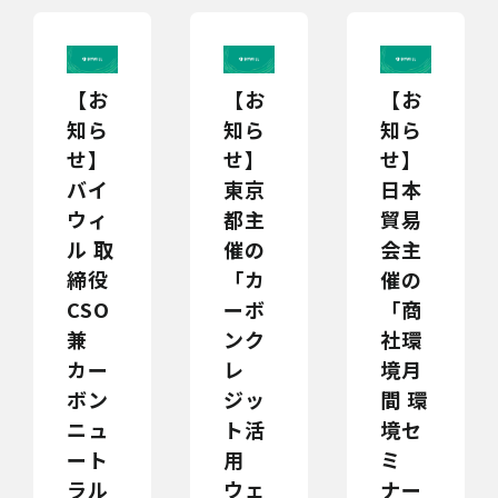
【お
【お
【お
知ら
知ら
知ら
せ】
せ】
せ】
バイ
東京
日本
ウィ
都主
貿易
ル 取
催の
会主
締役
「カ
催の
CSO
ーボ
「商
兼
ンク
社環
カー
レ
境月
ボン
ジッ
間 環
ニュ
ト活
境セ
ート
用
ミ
ラル
ウェ
ナー