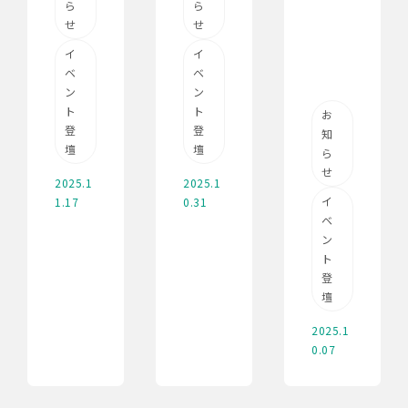
ら
ら
せ
せ
イ
イ
ベ
ベ
ン
ン
ト
ト
お
登
登
知
壇
壇
ら
せ
2025.1
2025.1
イ
1.17
0.31
ベ
ン
ト
登
壇
2025.1
0.07