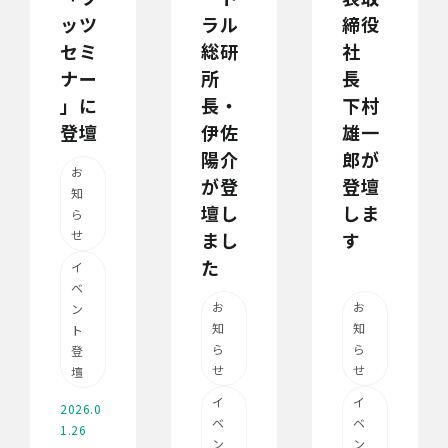
ッツ
ラル
締役
セミ
総研
社
ナー
所
長
」に
長・
下村
登壇
伊佐
雄一
陽介
郎が
お
が登
登壇
知
壇し
しま
ら
せ
まし
す
た
イ
ベ
お
お
ン
知
知
ト
ら
ら
登
せ
せ
壇
イ
イ
2026.0
ベ
ベ
1.26
ン
ン