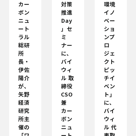
カー
対策
環境
ボン
推進
イノ
ニュ
Day
ベー
ート
」セ
ショ
ラル
ミ
ンプ
総研
ナー
ロ
所
に、
ジェ
長・
バイ
クト
伊佐
ウィ
ピッ
陽介
ル 取
チイ
が、
締役
ベン
矢野
CSO
ト」
経済
兼
に、
研究
カー
バイ
所主
ボン
ウィ
催の
ニュ
ル 代
「ワ
ート
表取