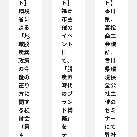
ト】
ト】
ト】
環境
福岡
香川
省に
市主
県、
よる
催の
高松
「地
イベ
商工
域脱
ント
会議
炭素
に
所、
政策
て、
香川
の今
「脱
県環
後の
炭素
境保
在り
時代
全公
方に
のブ
社主
関す
ラン
催の
る検
ド構
セミ
討会
築」
ナー
（第
を
にて
４
テー
弊社