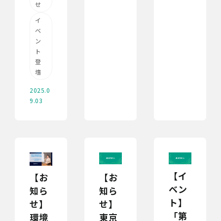
せ
イ
ベ
ン
ト
登
壇
2025.0
9.03
【イ
【お
【お
ベン
知ら
知ら
ト】
せ】
せ】
「第
東京
環境