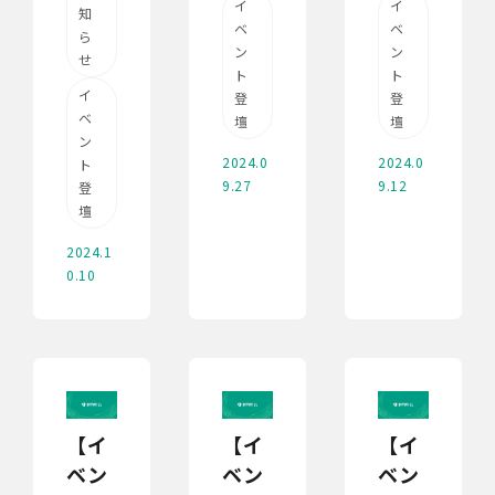
イ
イ
知
ベ
ベ
ら
ン
ン
せ
ト
ト
イ
登
登
ベ
壇
壇
ン
2024.0
2024.0
ト
9.27
9.12
登
壇
2024.1
0.10
【イ
【イ
【イ
ベン
ベン
ベン