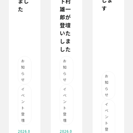
しま
下村
まし
す
雄一
た
郎が
登壇
いた
しま
した
お
お
知
知
ら
ら
お
せ
せ
知
ら
イ
イ
せ
ベ
ベ
ン
ン
イ
ト
ト
ベ
登
登
ン
壇
壇
ト
登
2026.0
2026.0