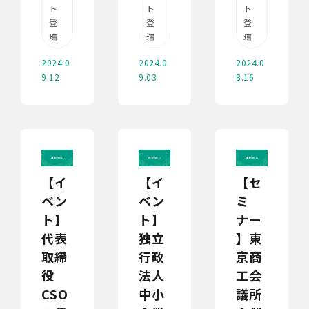
ト
ト
ト
登
登
登
壇
壇
壇
2024.0
2024.0
2024.0
9.12
9.03
8.16
【イ
【イ
【セ
ベン
ベン
ミ
ト】
ト】
ナー
代表
独立
】東
取締
行政
京商
役
法人
工会
CSO
中小
議所