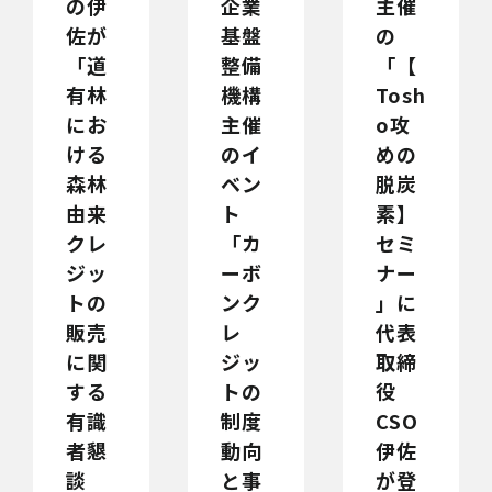
の伊
企業
主催
佐が
基盤
の
「道
整備
「【
有林
機構
Tosh
にお
主催
o攻
ける
のイ
めの
森林
ベン
脱炭
由来
ト
素】
クレ
「カ
セミ
ジッ
ーボ
ナー
トの
ンク
」に
販売
レ
代表
に関
ジッ
取締
する
トの
役
有識
制度
CSO
者懇
動向
伊佐
談
と事
が登