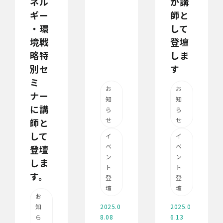
ネル
が講
ギー
師と
・環
して
境戦
登壇
略特
しま
別セ
す
ミ
お
お
ナー
知
知
に講
ら
ら
せ
せ
師と
して
イ
イ
ベ
ベ
登壇
ン
ン
しま
ト
ト
す。
登
登
壇
壇
お
知
2025.0
2025.0
ら
8.08
6.13