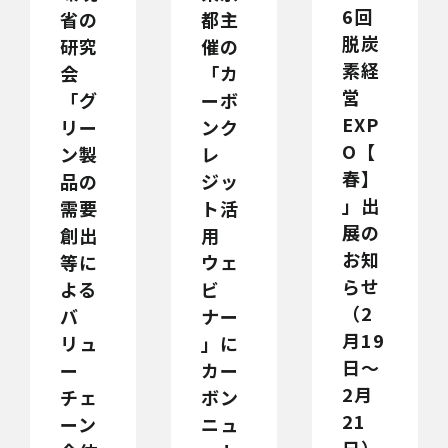
6回
都主
省の
脱炭
催の
研究
素経
「カ
会
営
ーボ
「グ
EXP
ンク
リー
O【
レ
ン製
春】
ジッ
品の
」出
ト活
需要
展の
用
創出
お知
ウェ
等に
らせ
ビ
よる
（2
ナー
バ
月19
」に
リュ
日～
カー
ー
2月
ボン
チェ
21
ニュ
ーン
日）