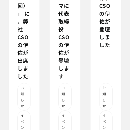
回）
マに
CSO
」 に
代表
の伊
、弊
取締
佐が
社
役
登壇
CSO
CSO
しま
の伊
の伊
した
佐が
佐が
出席
登壇
しま
しま
した
す
お
お
お
知
知
知
ら
ら
ら
せ
せ
せ
イ
イ
イ
ベ
ベ
ベ
ン
ン
ン