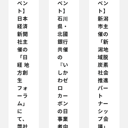
ベン
ベン
ベン
ト】
ト】
ト】
日本
石川
新潟
経済
県・
市主
新聞
北國
催の
社主
銀行
「新
催の
共催
潟地
「日
の
域脱
経 地
『い
炭素
方創
しか
社会
生
わゼ
推進
フォ
ロ
パー
ーラ
カー
ト
ム」
ボン
ナー
に
の日
シッ
て、
事業
プ会
弊社
者向
議」