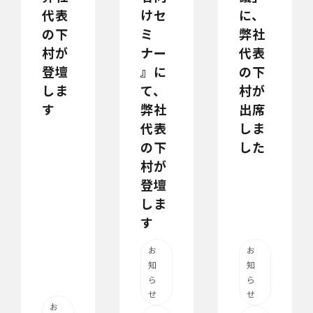
代表
けセ
に、
の下
ミ
弊社
村が
ナー
代表
登壇
』に
の下
しま
て、
村が
す
弊社
出席
代表
しま
の下
した
村が
登壇
しま
す
お
お
知
知
ら
ら
せ
せ
お