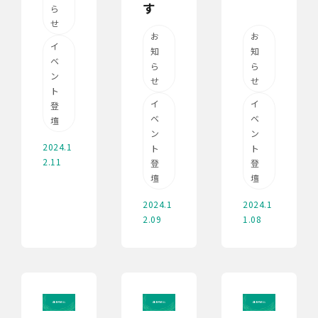
す
ら
せ
お
お
イ
知
知
ベ
ら
ら
ン
せ
せ
ト
イ
イ
登
ベ
ベ
壇
ン
ン
2024.1
ト
ト
2.11
登
登
壇
壇
2024.1
2024.1
2.09
1.08