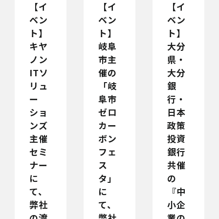
【イ
【イ
【イ
ベン
ベン
ベン
ト】
ト】
ト】
キヤ
岐阜
大分
ノン
市主
県・
ITソ
催の
大分
リュ
「岐
銀
ー
阜市
行・
ショ
ゼロ
日本
ンズ
カー
政策
主催
ボン
投資
セミ
フェ
銀行
ナー
ス
共催
に
タ」
の
て、
に
『中
弊社
て、
小企
の渡
弊社
業の