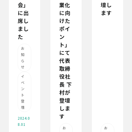
会」
業化
壇し
に出
に向
ます
席し
けた
まし
ポイ
た
ン
ト」
お
にて
知
代表
ら
せ
取締
役社
イ
ベ
長 下
ン
村が
ト
登壇
登
しま
壇
す
2024.0
8.01
お
お