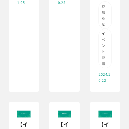
1.05
0.28
お
知
ら
せ
イ
ベ
ン
ト
登
壇
2024.1
0.22
【イ
【イ
【イ