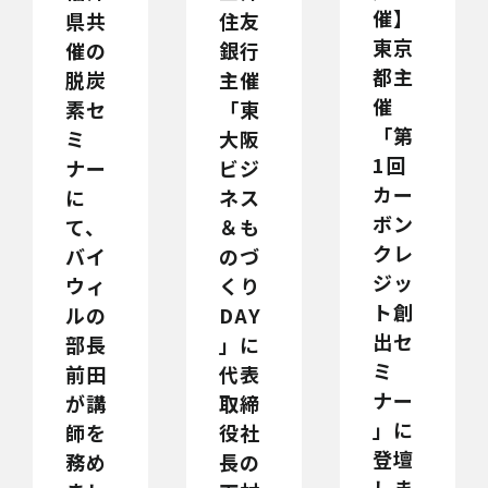
催】
住友
県共
東京
銀行
催の
都主
主催
脱炭
催
「東
素セ
「第
大阪
ミ
1回
ビジ
ナー
カー
ネス
に
ボン
＆も
て、
クレ
のづ
バイ
ジッ
くり
ウィ
ト創
DAY
ルの
出セ
」に
部長
ミ
代表
前田
ナー
取締
が講
」に
役社
師を
登壇
長の
務め