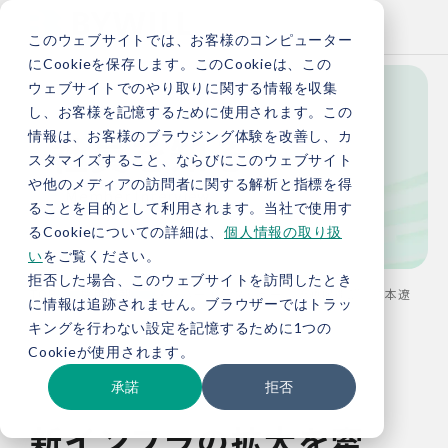
このウェブサイトでは、お客様のコンピューター
にCookieを保存します。このCookieは、この
ウェブサイトでのやり取りに関する情報を収集
し、お客様を記憶するために使用されます。この
社員を知る
情報は、お客様のブラウジング体験を改善し、カ
スタマイズすること、ならびにこのウェブサイト
や他のメディアの訪問者に関する解析と指標を得
Member Interview
ることを目的として利用されます。当社で使用す
るCookieについての詳細は、
個人情報の取り扱
い
をご覧ください。
拒否した場合、このウェブサイトを訪問したとき
TOP
採用情報
メンバーインタビュー：流通促進部 須本遼
に情報は追跡されません。ブラウザーではトラッ
キングを行わない設定を記憶するために1つの
Cookieが使用されます。
承諾
拒否
新インフラの拡大を牽