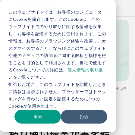
このウェブサイトでは、お客様のコンピューター
にCookieを保存します。このCookieは、この
ウェブサイトでのやり取りに関する情報を収集
し、お客様を記憶するために使用されます。この
社員を知る
情報は、お客様のブラウジング体験を改善し、カ
スタマイズすること、ならびにこのウェブサイト
や他のメディアの訪問者に関する解析と指標を得
Member Interview
ることを目的として利用されます。当社で使用す
るCookieについての詳細は、
個人情報の取り扱
い
をご覧ください。
拒否した場合、このウェブサイトを訪問したとき
TOP
採用情報
メンバーインタビュー：パートナーサクセス部 
に情報は追跡されません。ブラウザーではトラッ
キングを行わない設定を記憶するために1つの
Cookieが使用されます。
承諾
拒否
粘り強い提案が実を結