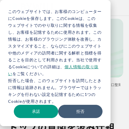
このウェブサイトでは、お客様のコンピューター
にCookieを保存します。このCookieは、この
ウェブサイトでのやり取りに関する情報を収集
し、お客様を記憶するために使用されます。この
社員を知る
情報は、お客様のブラウジング体験を改善し、カ
スタマイズすること、ならびにこのウェブサイト
や他のメディアの訪問者に関する解析と指標を得
Member Interview
ることを目的として利用されます。当社で使用す
るCookieについての詳細は、
個人情報の取り扱
い
をご覧ください。
拒否した場合、このウェブサイトを訪問したとき
TOP
採用情報
メンバーインタビュー：経営企画部 野口聖晃
に情報は追跡されません。ブラウザーではトラッ
キングを行わない設定を記憶するために1つの
Cookieが使用されます。
承諾
拒否
トップの意図を汲み仕組