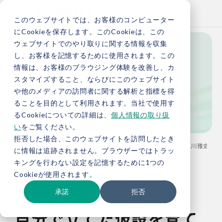
このウェブサイトでは、お客様のコンピューター
にCookieを保存します。このCookieは、この
ウェブサイトでのやり取りに関する情報を収集
し、お客様を記憶するために使用されます。この
社員を知る
情報は、お客様のブラウジング体験を改善し、カ
スタマイズすること、ならびにこのウェブサイト
や他のメディアの訪問者に関する解析と指標を得
Member Interview
ることを目的として利用されます。当社で使用す
るCookieについての詳細は、
個人情報の取り扱
い
をご覧ください。
拒否した場合、このウェブサイトを訪問したとき
TOP
採用情報
メンバーインタビュー：事業開発部 及川雅史
に情報は追跡されません。ブラウザーではトラッ
キングを行わない設定を記憶するために1つの
Cookieが使用されます。
承諾
拒否
自分で立てた仮設を育て