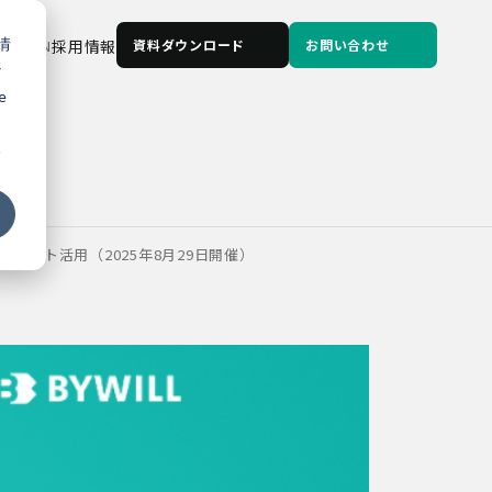
情
JP
/
EN
採用情報
資料ダウンロード
お問い合わせ
な
e
る
ット活用（2025年8月29日開催）