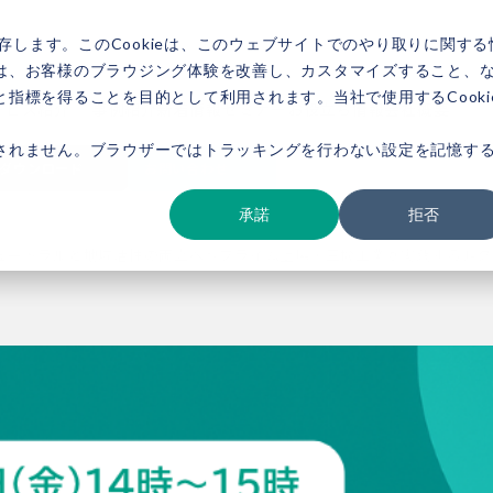
存します。このCookieは、このウェブサイトでのやり取りに関する
は、お客様のブラウジング体験を改善し、カスタマイズすること、
指標を得ることを目的として利用されます。当社で使用するCooki
ービス紹介
事例紹介
新着情報
セミナー
お役立ち情報
会社概要
されません。ブラウザーではトラッキングを行わない設定を記憶す
ダウンロード
お問い合わせ
承諾
拒否
ートラルと地域活性の両立へ～プライム上場・三機工業が実践するJ-クレジ