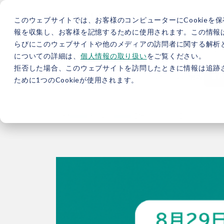
このウェブサイトでは、お客様のコンピューターにCookieを保
報を収集し、お客様を記憶するために使用されます。この情報
らびにこのウェブサイトや他のメディアの訪問者に関する解析と
5分で分かるバイウィル
カーボンニュートラル総研
サ
についての詳細は、
個人情報の取り扱い
をご覧ください。
拒否した場合、このウェブサイトを訪問したときに情報は追跡
JP
/
EN
採用情報
資料
ために1つのCookieが使用されます。
TOP
セミナー
【特別セミナー】カーボンニュ