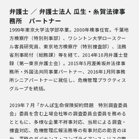
弁護士 ／ 弁護士法人 瓜生・糸賀法律事
務所 パートナー
1999年東京大学法学部卒業。2000年検事任官。千葉地
方検察庁（特別刑事部）、ワシントン大学ロースクー
ル客員研究員、東京地方検察庁（特別捜査部）、法務
省刑事局付（総務課）等を経て、2014年10月弁護士登
録（第一東京弁護士会）。2015年5月渥美坂井法律事
務所・外国法共同事業パートナー、2016年1月同事務
所シニアパートナーに就任し、危機管理プラクティス
グループを統括。
2019年７月「かんぽ生命保険契約問題 特別調査委員
会」委員を含む上場会社等の調査委員会委員を務める
とともに、多様な企業不祥事対応、当局による調査・
捜査対応、危機管理広報法務等の有事対応の助言のほ
か、平時のガバナンス・コンプライアンス・リスク管