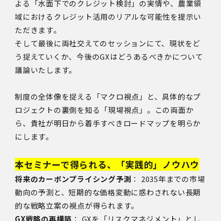
よる「水面下でのクレジット検討」の実情や、農業領
域におけるクレジット活用のリアルな可能性を提示い
ただきます。
そして最後に両社交えてのセッションにて、現状をど
う捉えていくか、今後のGXはどうあるべきかについて
議論いたします。
制度の全体像を捉える「マクロ視点」と、具体的なプ
ロジェクトの裏側を知る「現場視点」。この両面か
ら、貴社が明日から着手すべきロードマップを明らか
にします。
本セミナーで得られる、「実践的」ノウハウ
将来のカーボンプライシング予測
： 2035年までの市場
動向の予測と、短期的な価格変動に惑わされない長期
的な戦略立案の視点が得られます。
GX戦略の再構築
： GXを「リスクマネジメント」とし